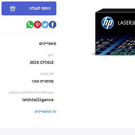
הוסף לעגלה
מאפיינים
דגם
203X CF541X
סוג מוצר
מחסנית טונר
טכנולוגיית רזולוציית הדפסה
JetIntelligence
כל המאפיינים