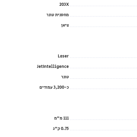
203X
מחסנית טונר
ציאן
Laser
JetIntelligence
טונר
כ-3,200 עמודים
111 מ"מ
0.75 ק"ג