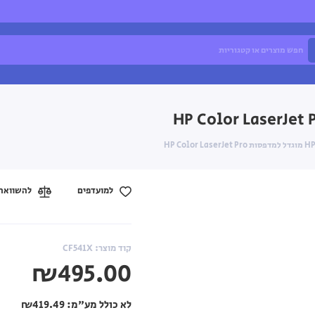
למועדפים
להשוואה
קוד מוצר: CF541X
₪495.00
לא כולל מע"מ:
₪419.49