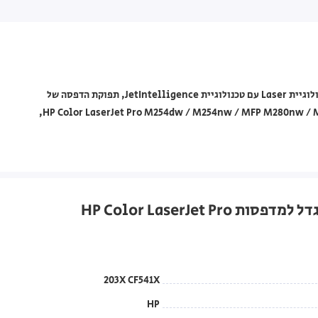
מחסנית טונר מקורית HP מסדרת 203X דגם CF541X בצבע ציאן, בטכנולוגיית Laser עם טכנולוגיית JetIntelligence, תפוקת הדפסה של
כ-3,200 עמודים. תואמת למדפסות HP Color LaserJet Pro M254dw / M254nw / MFP M280nw / MFP M281fdn / MFP M281fdw,
203X CF541X
HP