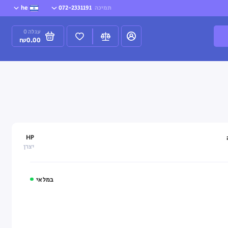
תמיכה
072-2331191
he
עגלה
0
₪0.00
HP
יצרן
במלאי