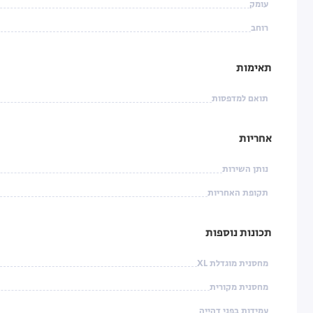
עומק
רוחב
תאימות
תואם למדפסות
אחריות
נותן השירות
תקופת האחריות
תכונות נוספות
מחסנית מוגדלת XL
מחסנית מקורית
עמידות בפני דהייה