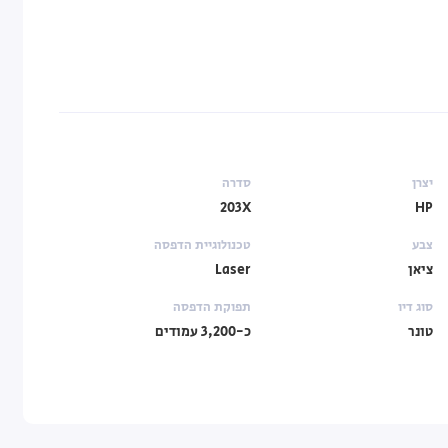
יצרן
סדרה
203X
HP
צבע
טכנולוגיית הדפסה
ציאן
Laser
סוג דיו
תפוקת הדפסה
טונר
כ-3,200 עמודים