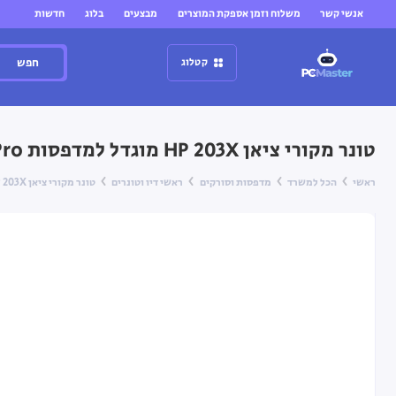
אנשי קשר
משלוח וזמן אספקת המוצרים
מבצעים
בלוג
חדשות
חפש
קטלוג
טונר מקורי ציאן HP 203X מוגדל למדפסות HP Color LaserJet Pro
ראשי
הכל למשרד
מדפסות וסורקים
ראשי דיו וטונרים
טונר מקורי ציאן HP 203X מוגדל למדפסות HP Color LaserJet Pro