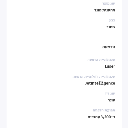
סוג מוצר
מחסנית טונר
צבע
שחור
הדפסה
טכנולוגיית הדפסה
Laser
טכנולוגיית רזולוציית הדפסה
JetIntelligence
סוג דיו
טונר
תפוקת הדפסה
כ-3,200 עמודים