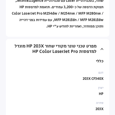
שחור, בטכנולוגיית Laser עם טכנולוגיית JetIntelligence,
תפוקת הדפסה של כ-3,200 עמודים. תואמת למדפסות HP
Color LaserJet Pro M254dw / M254nw / MFP M280nw /
MFP M281fdn / MFP M281fdw, עם עמידות בפני דהייה
ותוכן ממוחזר, ואחריות לחודש ע"י HP.
מפרט טכני טונר מקורי שחור HP 203X מוגדל
למדפסות HP Color LaserJet Pro
כללי
דגם
203X CF540X
יצרן
HP
סדרה
203X