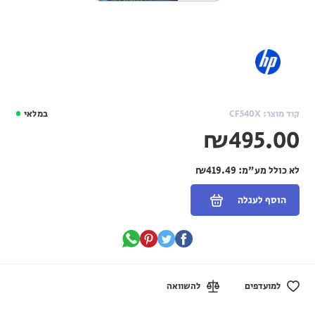
קוד מוצר: CF540X
במלאי
₪495.00
לא כולל מע"מ:
₪419.49
הוסף לעגלה
למועדפים
להשוואה