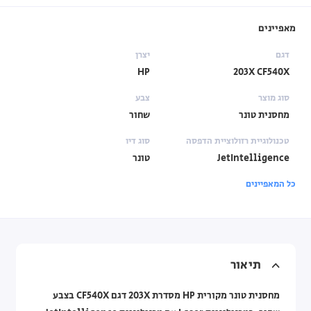
מאפיינים
דגם
יצרן
HP
203X CF540X
סוג מוצר
צבע
מחסנית טונר
שחור
טכנולוגיית רזולוציית הדפסה
סוג דיו
JetIntelligence
טונר
כל המאפיינים
תיאור
מחסנית טונר מקורית HP מסדרת 203X דגם CF540X בצבע