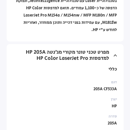
בטכנולוגיית Laser עם טכנולוגיית JetIntelligence, תפוקת
הדפסה של כ-1,100 עמודים. תואם למדפסות HP Color
LaserJet Pro M154a / M154nw / MFP M180n / MFP
M181fw, עם עמידות בפני דהייה ותוכן ממוחזר, ואחריות
לחודש ע"י HP.
מפרט טכני טונר מקורי מג'נטה HP 205A
למדפסות HP Color LaserJet Pro
כללי
דגם
205A CF533A
יצרן
HP
סדרה
205A