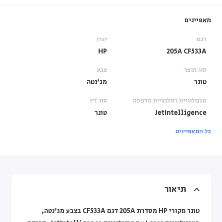
מאפיינים
דגם
יצרן
HP
205A CF533A
סוג מוצר
צבע
טונר
מג'נטה
טכנולוגיית רזולוציית הדפסה
סוג דיו
JetIntelligence
טונר
כל המאפיינים
תיאור
טונר מקורי HP מסדרת 205A דגם CF533A בצבע מג'נטה,