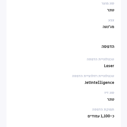
סוג מוצר
טונר
צבע
מג'נטה
הדפסה
טכנולוגיית הדפסה
Laser
טכנולוגיית רזולוציית הדפסה
JetIntelligence
סוג דיו
טונר
תפוקת הדפסה
כ-1,100 עמודים