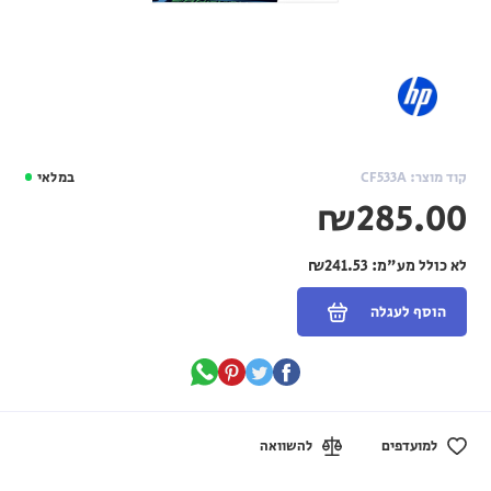
קוד מוצר: CF533A
במלאי
₪285.00
לא כולל מע"מ:
₪241.53
הוסף לעגלה
למועדפים
להשוואה