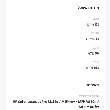
מידות ומשקל
גובה
111 מ"מ
משקל
0.53 ק"ג
עומק
96 מ"מ
רוחב
363 מ"מ
תאימות
תואם למדפסות
HP Color LaserJet Pro M154a / M154nw / MFP M180n /
MFP M181fw