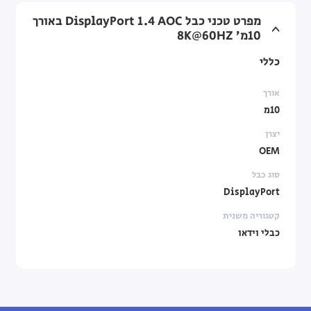
מפרט טכני כבל DisplayPort 1.4 AOC באורך
10מ’ 8K@60HZ
כללי
אורך
10מ
יצרן
OEM
סוג כבל
DisplayPort
קטגוריה משנית
כבלי וידאו