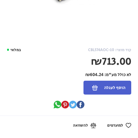
קוד מוצר: CBL574AOC-10
במלאי
₪713.00
לא כולל מע"מ:
₪604.24
הוסף לעגלה
למועדפים
להשוואה