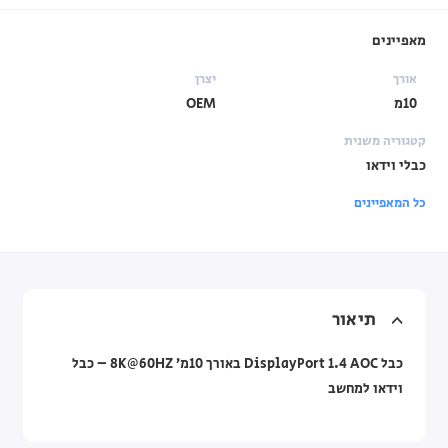
מאפיינים
אורך
יצרן
10מ
OEM
קטגוריה משנית
כבלי וידאו
כל המאפיינים
תיאור
כבל DisplayPort 1.4 AOC באורך 10מ’ 8K@60HZ – כבל
וידאו למחשב