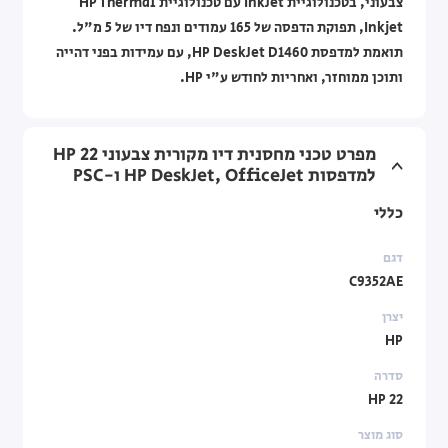
צבעוני, בטכנולוגיית InkJet עם טכנולוגיית HP Thermal
Inkjet, תפוקת הדפסה של 165 עמודים ונפח דיו של 5 מ"ל.
תואמת למדפסת HP DeskJet D1460, עם עמידות בפני דהייה
ותוכן ממוחזר, ואחריות לחודש ע"י HP.
מפרט טכני מחסנית דיו מקורית צבעוני HP 22
למדפסות HP DeskJet, OfficeJet ו-PSC
כללי
דגם
C9352AE
יצרן
HP
סדרה
HP 22
סוג מוצר