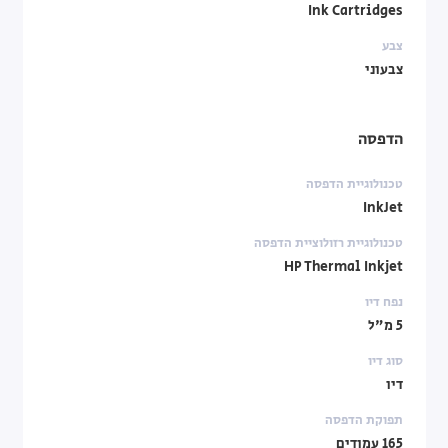
Ink Cartridges
צבע
צבעוני
הדפסה
טכנולוגיית הדפסה
InkJet
טכנולוגיית רזולוציית הדפסה
HP Thermal Inkjet
נפח דיו
5 מ"ל
סוג דיו
דיו
תפוקת הדפסה
165 עמודים