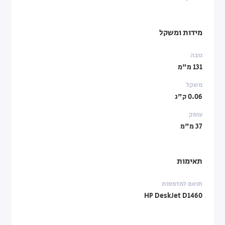
מידות ומשקל
גובה
131 מ"מ
משקל
0.06 ק"ג
עומק
37 מ"מ
תאימות
תואם למדפסות
HP DeskJet D1460