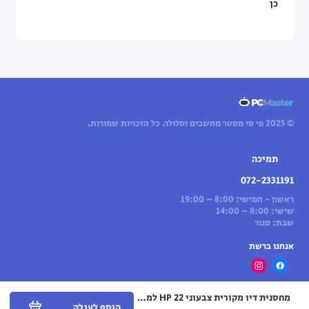
כן
© 2025 פי סי מסטר מחשבים וסלולר. כל הזכויות שמורות.
תמיכה
072-2331191
ראשון - חמישי: 8:00 – 19:00
שישי: 8:00 – 14:00
שבת: סגור
אנחנו ברשת
מחסנית דיו מקורית צבעוני HP 22 למדפסות HP DeskJet, OfficeJet ו-PSC
הוסף לעגלה