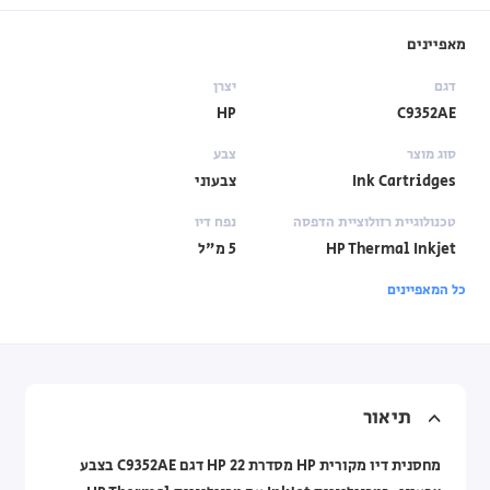
מאפיינים
דגם
יצרן
HP
C9352AE
סוג מוצר
צבע
Ink Cartridges
צבעוני
טכנולוגיית רזולוציית הדפסה
נפח דיו
HP Thermal Inkjet
5 מ"ל
כל המאפיינים
תיאור
מחסנית דיו מקורית HP מסדרת HP 22 דגם C9352AE בצבע