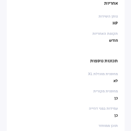
אחריות
נותן השירות
HP
תקופת האחריות
חודש
תכונות נוספות
מחסנית מוגדלת XL
לא
מחסנית מקורית
כן
עמידות בפני דהייה
כן
תוכן ממוחזר