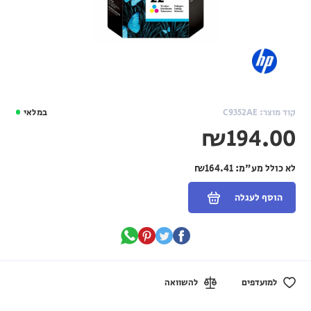
קוד מוצר: C9352AE
במלאי
₪194.00
לא כולל מע"מ:
₪164.41
הוסף לעגלה
למועדפים
להשוואה