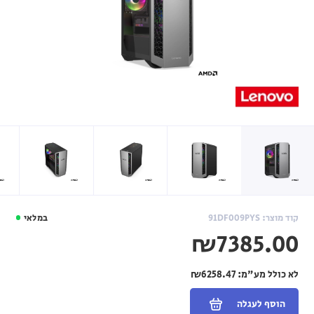
קוד מוצר: 91DF009PYS
במלאי
₪7385.00
לא כולל מע"מ:
₪6258.47
הוסף לעגלה