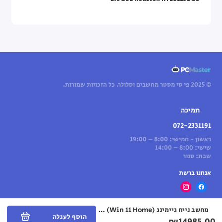
© 2025 פי סי מסטר מחשבים וסלולר. כל הזכויות שמורות.
תמיכה
072-2331191
ראשון - חמישי: 8:00 – 19:00
שישי: 8:00 – 14:00
שבת: סגור
אנחנו ברשת
מחשב נייח גיימינג Lenovo Legion T5 30AGB10 Ryzen 9 7950X3D RTX 5070 Ti 64GB 2TB (Win 11 Home) — (שחור) Eclipse Black
הוסף לעגלה
₪14985.00