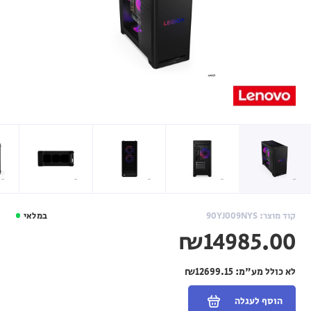
קוד מוצר: 90YJ009NYS
במלאי
₪14985.00
לא כולל מע"מ:
₪12699.15
הוסף לעגלה