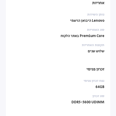
אחריות
נותן השירות
Lenovo היבואן הרשמי
סוג האחריות
Premium Care באתר הלקוח
תקופת האחריות
שלוש שנים
זכרון פנימי
נפח זכרון פנימי
64GB
סוג זכרון
DDR5-5600 UDIMM