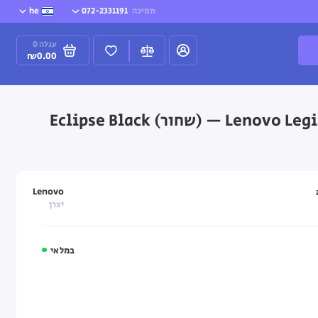
תמיכה
072-2331191
he
עגלה
0
₪0.00
Lenovo
יצרן
במלאי