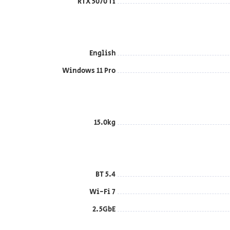
RTX 5070 Ti
English
Windows 11 Pro
15.0kg
BT 5.4
Wi-Fi 7
2.5GbE