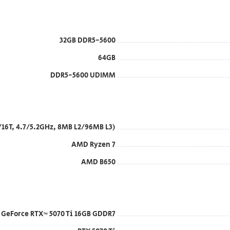
32GB DDR5-5600
64GB
DDR5-5600 UDIMM
16T, 4.7/5.2GHz, 8MB L2/96MB L3)
AMD Ryzen 7
AMD B650
 GeForce RTX™ 5070 Ti 16GB GDDR7