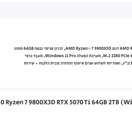
מחשב נייח Lenovo מסדרת Legion T5 30AGB10, עם מעבד AMD Ryzen 7 דגם AMD Ryzen™ 7 9800X3D, זכרון פנימי בנפח 64GB מסוג
DDR5-5600 UDIMM, אחסון 2TB (2x1TB) מסוג M.2 2280 PCIe 4.0 x4 NVMe SSD, מערכת הפעלה Windows 11 Pro, מעבד גרפי
NVIDIA GeForce RTX™ 5070 Ti 16GB GDDR7, משקל התחלתי 15.0 ק"ג, ואחריות לשלוש שנים איסוף והחזרה מבית הלקוח + שירות