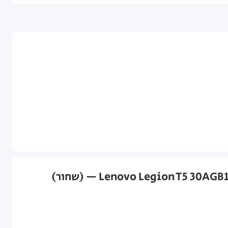
מפרט טכני מחשב נייח גיימינג Lenovo Legion T5 30AGB10 Ryzen 7 9800X3D RTX 5070 Ti 64GB 2TB (Win 11 Pro) — (שחור)