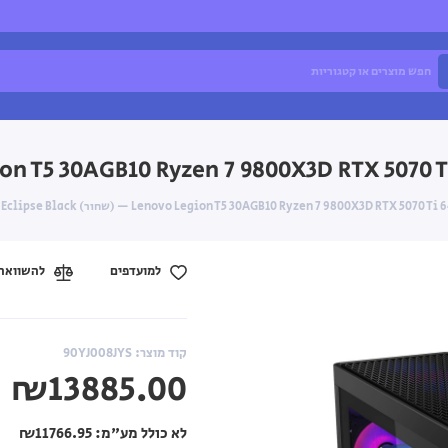
למועדפים
להשוואה
קוד מוצר: 90YJ008JYS
₪13885.00
לא כולל מע"מ:
₪11766.95