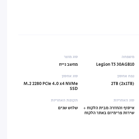
משפחה
סוג מוצר
Legion T5 30AGB10
מחשב נייח
נפח אחסון
סוג אחסון
M.2 2280 PCIe 4.0 x4 NVMe
2TB (2x1TB)
SSD
סוג האחריות
תקופת האחריות
איסוף והחזרה מבית הלקוח +
שלוש שנים
שירות פרימיום באתר הלקוח