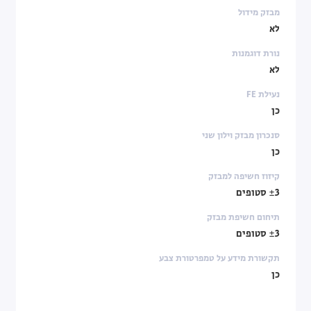
מבזק מידול
לא
נורת דוגמנות
לא
נעילת FE
כן
סנכרון מבזק וילון שני
כן
קיזוז חשיפה למבזק
±3 סטופים
תיחום חשיפת מבזק
±3 סטופים
תקשורת מידע על טמפרטורת צבע
כן