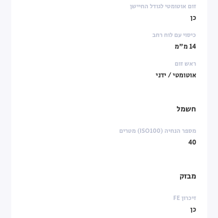
זום אוטומטי לגודל החיישן
כן
כיסוי עם לוח רחב
14 מ"מ
ראש זום
אוטומטי / ידני
חשמל
מספר הנחיה (ISO100) מטרים
40
מבזק
זיכרון FE
כן