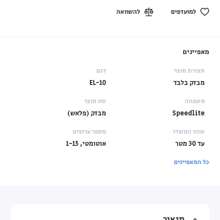
למועדפים
להשוואה
מאפיינים
תצורת מוצר
דגם
מבזק בלבד
EL-10
משפחה
סוג מוצר
Speedlite
מבזק (פלאש)
טווח המשדר
מספר ערוצים
עד 30 מטר
אוטומטי, 1-15
כל המאפיינים
תיאור