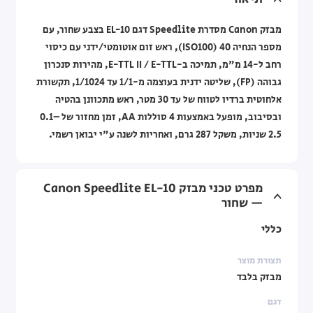
מבזק Canon מסדרת Speedlite דגם EL-10 בצבע שחור, עם
מספר הנחיה 40 (ISO100), ראש זום אוטומטי/ידני עם כיסוי
רחב ל-14 מ"מ, תמיכה ב-E-TTL II / E-TTL, מהירות סנכרון
גבוהה (FP), שליטה ידנית בעוצמה מ-1/1 עד 1/1024, תקשורת
אלחוטית ברדיו לטווח של עד 30 מטר, ראש מתכוונן בהטיה
ובסיבוב, מופעל באמצעות 4 סוללות AA, זמן מחזור של ‎0.1–
2.5‎ שניות, משקל 287 גרם, ואחריות לשנה ע"י יבואן רשמי.
מפרט טכני מבזק Canon Speedlite EL-10
— שחור
כללי
תצורת מוצר
מבזק בלבד
דגם