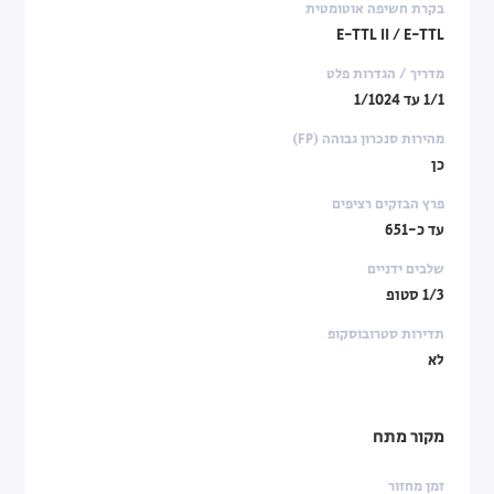
בקרת חשיפה אוטומטית
E-TTL II / E-TTL
מדריך / הגדרות פלט
1/1 עד 1/1024
מהירות סנכרון גבוהה (FP)
כן
פרץ הבזקים רציפים
עד כ-651
שלבים ידניים
1/3 סטופ
תדירות סטרובוסקופ
לא
מקור מתח
זמן מחזור