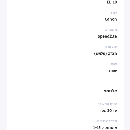
EL-10
יצרן
Canon
משפחה
Speedlite
סוג מוצר
מבזק (פלאש)
צבע
שחור
אלחוטי
טווח המשדר
עד 30 מטר
מספר ערוצים
אוטומטי, 1-15