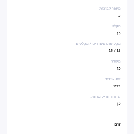
מספר קבוצות
5
מקלט
כן
מקסימום משדרים / מקלטים
15 / 15
משדר
כן
סוג שידור
רדיו
שחרור תריס מרוחק
כן
זום