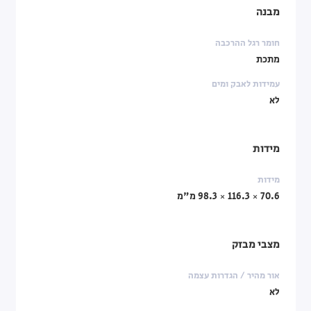
מבנה
חומר רגל ההרכבה
מתכת
עמידות לאבק ומים
לא
מידות
מידות
70.6 × 116.3 × 98.3 מ"מ
מצבי מבזק
אור מהיר / הגדרות עצמה
לא