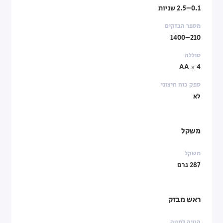
0.1–2.5 שניות
מספר הבזקים
210–1400
סוללה
4 × AA
ספק כוח חיצוני
לא
משקל
משקל
287 גרם
ראש מבזק
הטיה למטה