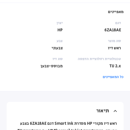
מאפיינים
דגם
יצרן
HP
6ZA18AE
סוג מוצר
צבע
ראש דיו
צבעוני
טכנולוגיית רזולוציית הדפסה
סוג דיו
TIJ 2.x
מבוסס-צבען
כל המאפיינים
תיאור
ראש דיו מקורי HP מסדרת Smart Ink דגם 6ZA18AE בצבע