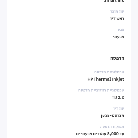
Smart Ink
סוג מוצר
ראש דיו
צבע
צבעוני
הדפסה
טכנולוגיית הדפסה
HP Thermal Inkjet
טכנולוגיית רזולוציית הדפסה
TIJ 2.x
סוג דיו
מבוסס-צבען
תפוקת הדפסה
עד 8,000 עמודים צבעוניים