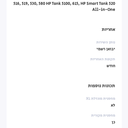
516, 519, 530, 580 HP Tank 5100, 615, HP Smart Tank 520
All-in-One
אחריות
נותן השירות
יבואן רשמי
תקופת האחריות
חודש
תכונות נוספות
מחסנית מוגדלת XL
לא
מחסנית מקורית
כן