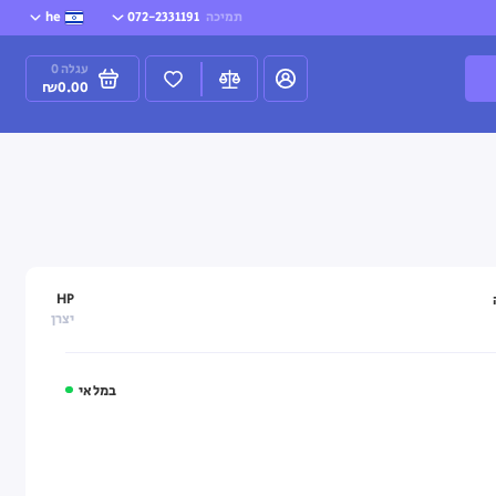
תמיכה
072-2331191
he
עגלה
0
₪0.00
HP
יצרן
במלאי