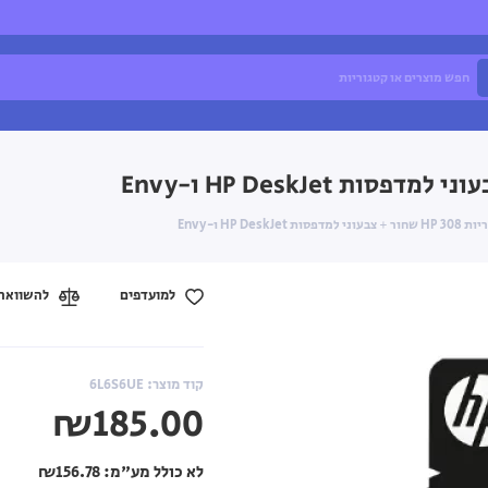
HP De ו-Envy
למועדפים
להשוואה
קוד מוצר: 6L6S6UE
₪185.00
לא כולל מע"מ:
₪156.78