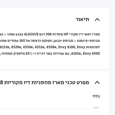
תיאור
למדפסות e, 6520e, 6530e, 6532e, 6558e, Envy 6100, Envy
6165e, Envy 6500, עם עמידות בפני דהייה ו-65% פלסטיק ממוחזר, ואחריות לחודש ע"י HP.
מפרט טכני מארז מחסניות דיו מקוריות HP 308 שחור + צבעוני למדפסות HP DeskJet ו-Envy
כללי
דגם