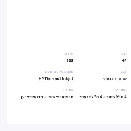
יצרן
סדרה
308
HP
צבע
טכנולוגיית הדפסה
שחור + צבעוני
HP Thermal Inkjet
נפח דיו
סוג דיו
4 מ"ל שחור + 4 מ"ל צבעוני
מבוסס-פיגמנט + מבוסס-צבען