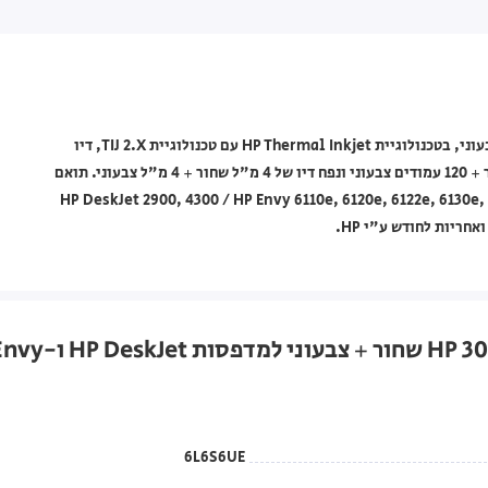
מארז ראשי דיו מקורי HP מסדרת 308 דגם 6L6S6UE בצבע שחור + צבעוני, בטכנולוגיית HP Thermal Inkjet עם טכנולוגיית TIJ 2.X, דיו
מבוסס-פיגמנט + מבוסס-צבען, תפוקת הדפסה של 160 עמודים שחור + 120 עמודים צבעוני ונפח דיו של 4 מ"ל שחור + 4 מ"ל צבעוני. תואם
HP DeskJet 2900, 4300 / HP Envy 6110e, 6120e, 6122e, 6130e, 6132
6L6S6UE