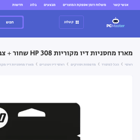
אנשי קשר
משלוח וזמן אספקת המוצרים
מבצעים
בלוג
חדשות
חפש
קטלוג
מארז מחסניות דיו מקוריות HP 308 שחור + צבעוני למדפסות HP DeskJet ו-Envy
ראשי
הכל למשרד
מדפסות וסורקים
ראשי דיו וטונרים
מארז מחסניות דיו מקוריות HP 308 שחור + צבעוני למדפסות skJet