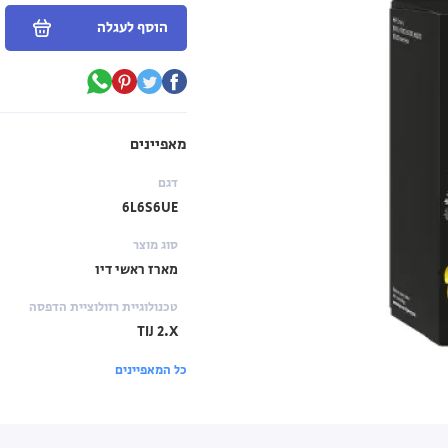
הוסף לעגלה
מאפיינים
דגם
6L6S6UE
סוג מוצר
מארז ראשי דיו
טכנולוגיית רזולוציית הדפסה
TIJ 2.X
כל המאפיינים