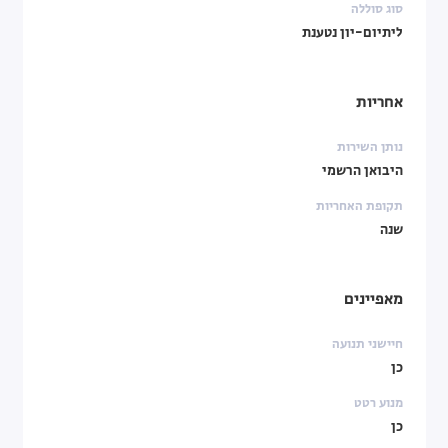
סוג סוללה
ליתיום-יון נטענת
אחריות
נותן השירות
היבואן הרשמי
תקופת האחריות
שנה
מאפיינים
חיישני תנועה
כן
מנוע רטט
כן