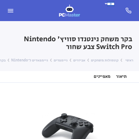
בקר משחק נינטנדו סוויץ' Nintendo
Switch Pro צבע שחור
ראשי
קונסולות משחקים
אביזרים
גיימפדים
גיימפאדים ל־Nintendo
בקר משחק
תיאור
מאפיינים