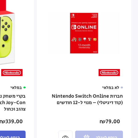
לא במלאי
במלאי
חברות Nintendo Switch Online
בקרי משחק נינ
(קוד דיגיטלי) – מנוי ל-12 חודשים
צהוב וכחול
₪339.00
₪79.00
הוסף לעגלה
הוסף לעגלה