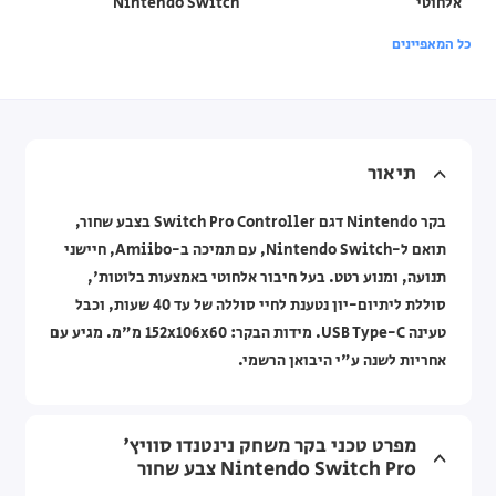
אלחוטי
Nintendo Switch
כל המאפיינים
תיאור
בקר Nintendo דגם Switch Pro Controller בצבע שחור,
תואם ל-Nintendo Switch, עם תמיכה ב-Amiibo, חיישני
תנועה, ומנוע רטט. בעל חיבור אלחוטי באמצעות בלוטות',
סוללת ליתיום-יון נטענת לחיי סוללה של עד 40 שעות, וכבל
טעינה USB Type-C. מידות הבקר: ‎152x106x60 מ"מ. מגיע עם
אחריות לשנה ע"י היבואן הרשמי.
מפרט טכני בקר משחק נינטנדו סוויץ'
Nintendo Switch Pro צבע שחור