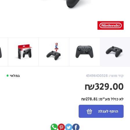
קוד מוצר: 45496430528
במלאי
₪329.00
לא כולל מע"מ:
₪278.81
הוסף לעגלה