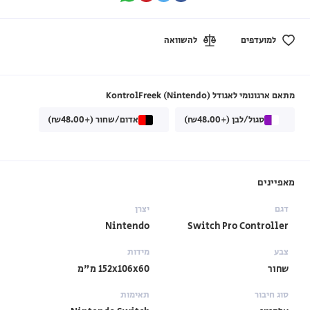
למועדפים
להשוואה
מתאם ארגונומי לאגודל KontrolFreek (Nintendo)
סגול/לבן (+₪48.00)
אדום/שחור (+₪48.00)
מאפיינים
דגם
יצרן
Nintendo
Switch Pro Controller
צבע
מידות
שחור
152x106x60 מ"מ
סוג חיבור
תאימות