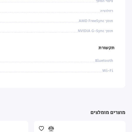
ציפוי המסך
רזולוציה
תומך AMD FreeSync
תומך NVIDIA G-Sync‏
תקשורת
Bluetooth
Wi-Fi
מוצרים מומלצים