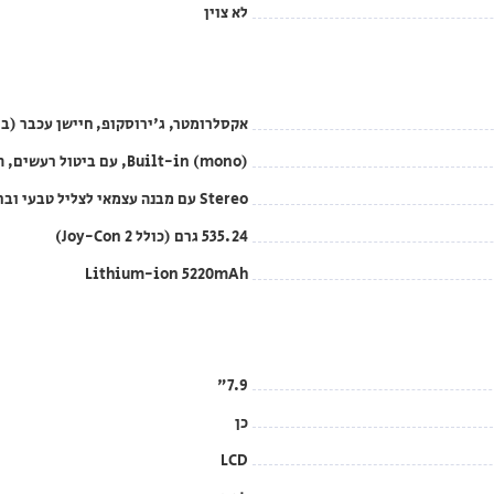
לא צוין
אקסלרומטר, ג'ירוסקופ, חיישן עכבר (ב-Joy-Con 2), חיישן בהירות (בקונסול
Built-in (mono), עם ביטול רעשים, הדהוד ושליטה אוטומטית
Stereo עם מבנה עצמאי לצליל טבעי וברור
535.24 גרם (כולל Joy-Con 2)
Lithium-ion 5220mAh
7.9"
כן
LCD