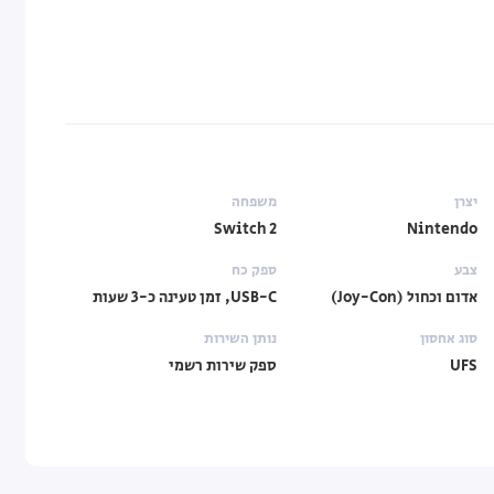
יצרן
משפחה
Switch 2
Nintendo
צבע
ספק כח
אדום וכחול (Joy-Con)
USB-C, זמן טעינה כ-3 שעות
סוג אחסון
נותן השירות
UFS
ספק שירות רשמי