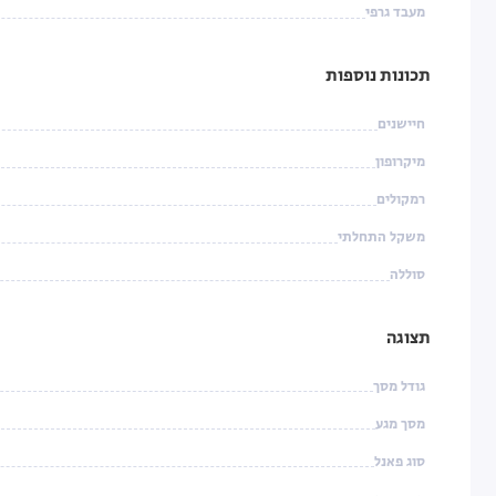
מעבד גרפי
תכונות נוספות
חיישנים
מיקרופון
רמקולים
משקל התחלתי
סוללה
תצוגה
גודל מסך
מסך מגע
סוג פאנל