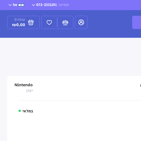
תמיכה
072-2331191
he
עגלה
0
₪0.00
Nintendo
יצרן
במלאי