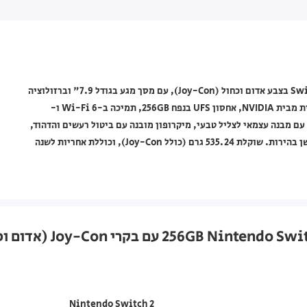
קונסולה ניידת Nintendo מדגם Nintendo Switch 2 מסדרת Switch 2 בצבע אדום וכחול (Joy-Con), עם מסך מגע בגודל 7.9" וברזולוציה
של 1920×1080 (עד 3840×2160 במצב טלוויזיה), מעבד מותאם אישית מבית NVIDIA, אחסון UFS בנפח 256GB, תמיכה ב-Wi-Fi 6 ו-
5220, רמקולים סטריאופוניים עם מבנה עצמאי לצליל טבעי, מיקרופון מובנה עם ביטול רעשים והדהוד,
וחיישנים כמו אקסלרומטר, ג'ירוסקופ, חיישן עכבר ב-Joy-Con וחיישן בהירות. שוקלת 535.24 גרם (כולל Joy-Con), וכוללת אחריות לשנה
Nintendo Switch 2