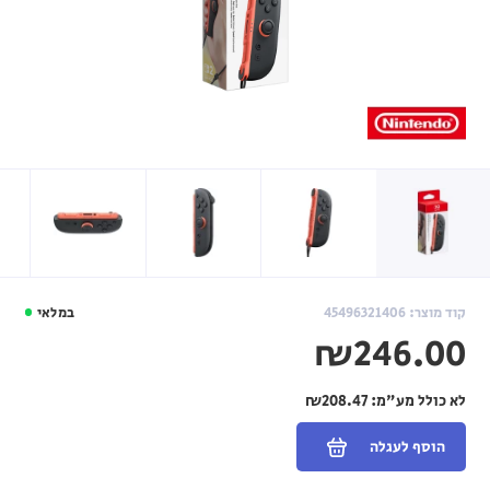
קוד מוצר: 45496321406
במלאי
₪246.00
לא כולל מע"מ:
₪208.47
הוסף לעגלה