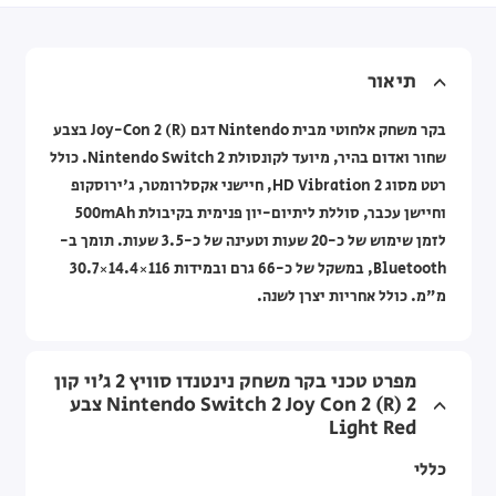
תיאור
בקר משחק אלחוטי מבית Nintendo דגם Joy-Con 2 (R) בצבע
שחור ואדום בהיר, מיועד לקונסולת Nintendo Switch 2. כולל
רטט מסוג HD Vibration 2, חיישני אקסלרומטר, ג'ירוסקופ
וחיישן עכבר, סוללת ליתיום-יון פנימית בקיבולת 500mAh
לזמן שימוש של כ-20 שעות וטעינה של כ-3.5 שעות. תומך ב-
Bluetooth, במשקל של כ-66 גרם ובמידות 116×14.4×30.7
מ"מ. כולל אחריות יצרן לשנה.
מפרט טכני בקר משחק נינטנדו סוויץ 2 ג'וי קון
2 Nintendo Switch 2 Joy Con 2 (R) צבע
Light Red
כללי