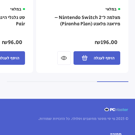
במלאי
במלאי
מצלמה ל־Nintendo Switch 2 –
פיראנה פלאנט (Piranha Plan)
Pair
₪96.00
₪196.00
הוסף לעגלה
הוסף לעגלה
© 2025 פי סי מסטר מחשבים וסלולר. כל הזכויות שמורות.
תמיכה