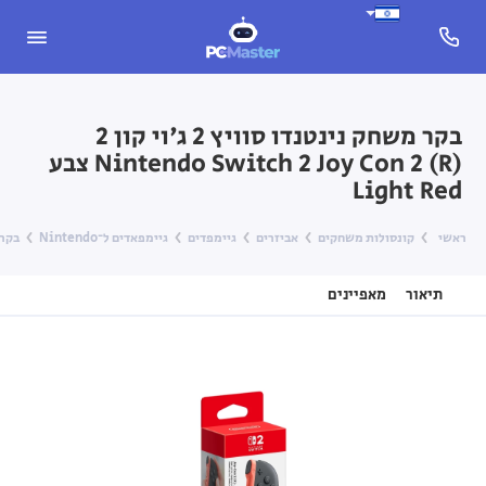
בקר משחק נינטנדו סוויץ 2 ג'וי קון 2
Nintendo Switch 2 Joy Con 2 (R) צבע
Light Red
ראשי
קונסולות משחקים
אביזרים
גיימפדים
גיימפאדים ל־Nintendo
בקר משחק נינ
תיאור
מאפיינים