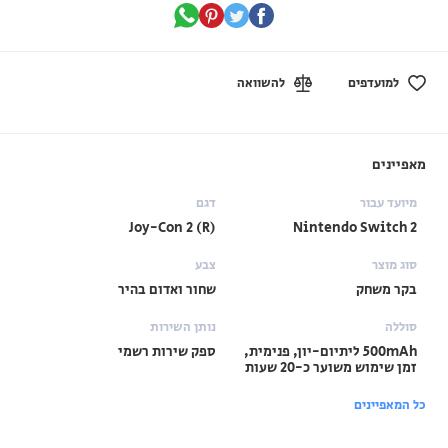
למועדפים
להשוואה
מאפיינים
מיועד עבור
דגם
Joy-Con 2 (R)
Nintendo Switch 2
סוג מוצר
צבע
בקר משחק
שחור ואדום בהיר
סוללה
נותן השירות
500mAh ליתיום-יון, פנימית,
ספק שירות רשמי
זמן שימוש משוער כ-20 שעות
כל המאפיינים