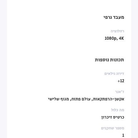
מעבד גרפי
רזולוציה
1080p, 4K
תכונות נוספות
דירוג גילאים
12+
ז'אנר
אקשן-הרפתקאות, עולם פתוח, מגוף שלישי
מה כלול
כרטיס זיכרון
מספר שחקנים
1