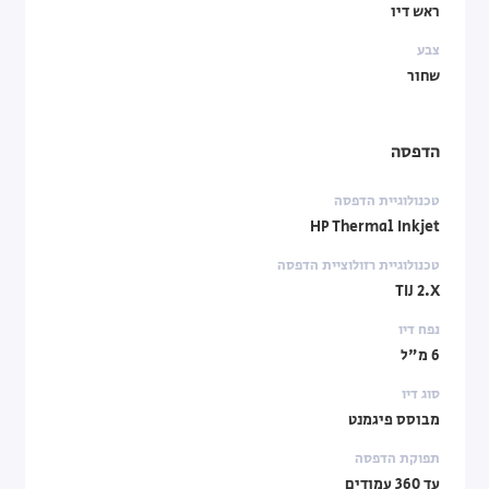
ראש דיו
צבע
שחור
הדפסה
טכנולוגיית הדפסה
HP Thermal Inkjet
טכנולוגיית רזולוציית הדפסה
TIJ 2.X
נפח דיו
6 מ"ל
סוג דיו
מבוסס פיגמנט
תפוקת הדפסה
עד 360 עמודים