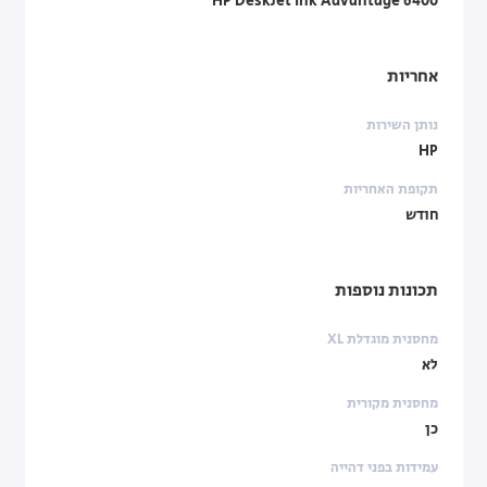
HP DeskJet Ink Advantage 6400
אחריות
נותן השירות
HP
תקופת האחריות
חודש
תכונות נוספות
מחסנית מוגדלת XL
לא
מחסנית מקורית
כן
עמידות בפני דהייה