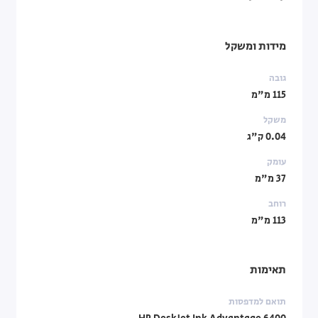
מידות ומשקל
גובה
115 מ"מ
משקל
0.04 ק"ג
עומק
37 מ"מ
רוחב
113 מ"מ
תאימות
תואם למדפסות