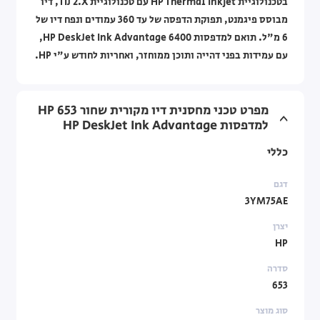
בטכנולוגיית HP Thermal Inkjet עם טכנולוגיית TIJ 2.X, דיו
מבוסס פיגמנט, תפוקת הדפסה של עד 360 עמודים ונפח דיו של
6 מ"ל. תואם למדפסות HP DeskJet Ink Advantage 6400,
עם עמידות בפני דהייה ותוכן ממוחזר, ואחריות לחודש ע"י HP.
מפרט טכני מחסנית דיו מקורית שחור HP 653
למדפסות HP DeskJet Ink Advantage
כללי
דגם
3YM75AE
יצרן
HP
סדרה
653
סוג מוצר