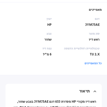
מאפיינים
דגם
יצרן
HP
3YM75AE
סוג מוצר
צבע
ראש דיו
שחור
טכנולוגיית רזולוציית הדפסה
נפח דיו
TIJ 2.X
6 מ"ל
כל המאפיינים
תיאור
ראש דיו מקורי HP מסדרת 653 דגם 3YM75AE בצבע שחור,