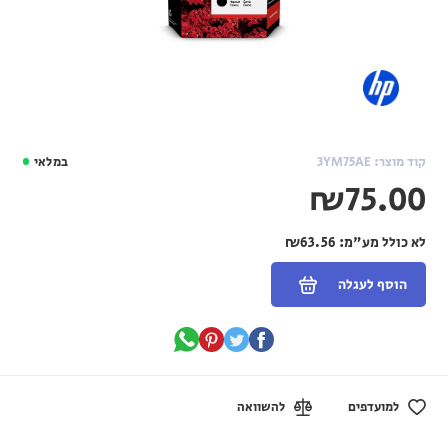
קוד מוצר: 3YM75AE
במלאי
₪75.00
לא כולל מע"מ:
₪63.56
הוסף לעגלה
למועדפים
להשוואה