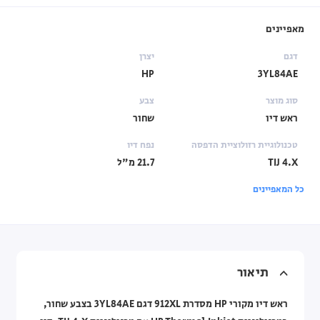
מאפיינים
דגם
יצרן
HP
3YL84AE
סוג מוצר
צבע
ראש דיו
שחור
טכנולוגיית רזולוציית הדפסה
נפח דיו
TIJ 4.X
21.7 מ"ל
כל המאפיינים
תיאור
ראש דיו מקורי HP מסדרת 912XL דגם 3YL84AE בצבע שחור,