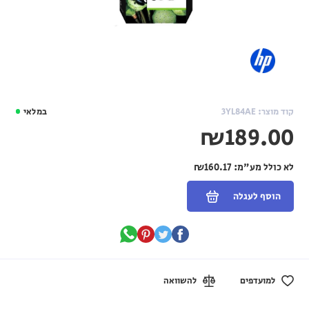
קוד מוצר: 3YL84AE
במלאי
₪189.00
לא כולל מע"מ:
₪160.17
הוסף לעגלה
למועדפים
להשוואה