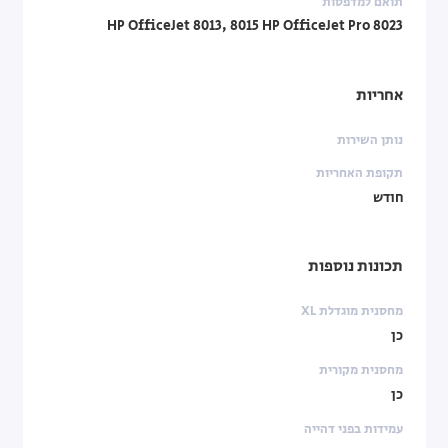
תואם למדפסות
HP OfficeJet 8013, 8015 HP OfficeJet Pro 8023
אחריות
נותן השירות
תקופת האחריות
חודש
תכונות נוספות
מחסנית מוגדלת XL
כן
מחסנית מקורית
כן
עמידות בפני דהייה