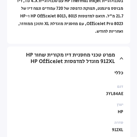
בטכנולוגיית HP Thermal Inkjet עם טכנולוגיית TIJ 4.X, דיו
מבוסס פיגמנט, תפוקת הדפסה של 720 עמודים ונפח דיו של
21.7 מ"ל. תואם למדפסות HP OfficeJet 8013, 8015 ו-HP
OfficeJet Pro 8023, עם מחסנית מוגדלת XL ותוכן ממוחזר,
ואחריות לחודש.
מפרט טכני מחסנית דיו מקורית שחור HP
912XL מוגדל למדפסות HP OfficeJet
כללי
דגם
3YL84AE
יצרן
HP
סדרה
912XL