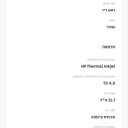
סוג מוצר
ראש דיו
צבע
שחור
הדפסה
טכנולוגיית הדפסה
HP Thermal Inkjet
טכנולוגיית רזולוציית הדפסה
TIJ 4.X
נפח דיו
21.7 מ"ל
סוג דיו
מבוסס פיגמנט
תפוקת הדפסה