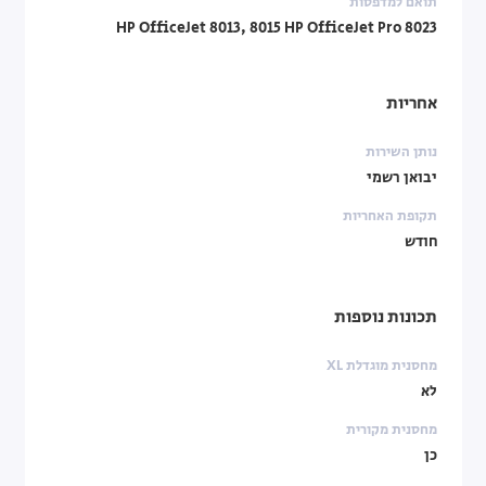
תואם למדפסות
HP OfficeJet 8013, 8015 HP OfficeJet Pro 8023
אחריות
נותן השירות
יבואן רשמי
תקופת האחריות
חודש
תכונות נוספות
מחסנית מוגדלת XL
לא
מחסנית מקורית
כן