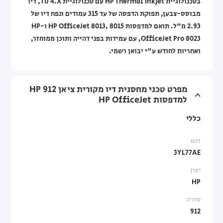
בטכנולוגיית HP Thermal Inkjet עם טכנולוגיית TIJ 4.X, דיו
מבוסס-צבען, תפוקת הדפסה של עד 315 עמודים ונפח דיו של
2.93 מ"ל. תואם למדפסות HP OfficeJet 8013, 8015 ו-HP
OfficeJet Pro 8023, עם עמידות בפני דהייה ותוכן ממוחזר,
ואחריות לחודש ע"י יבואן רשמי.
מפרט טכני מחסנית דיו מקורית ציאן HP 912
למדפסות HP OfficeJet
כללי
דגם
3YL77AE
יצרן
HP
סדרה
912