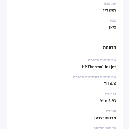
סוג מוצר
ראש דיו
צבע
ציאן
הדפסה
טכנולוגיית הדפסה
HP Thermal Inkjet
טכנולוגיית רזולוציית הדפסה
TIJ 4.X
נפח דיו
2.93 מ"ל
סוג דיו
מבוסס-צבען
תפוקת הדפסה