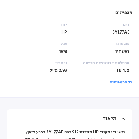
מאפיינים
דגם
יצרן
HP
3YL77AE
סוג מוצר
צבע
ראש דיו
ציאן
טכנולוגיית רזולוציית הדפסה
נפח דיו
TIJ 4.X
2.93 מ"ל
כל המאפיינים
תיאור
ראש דיו מקורי HP מסדרת 912 דגם 3YL77AE בצבע ציאן,