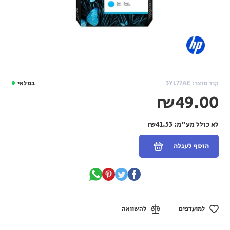
קוד מוצר: 3YL77AE
במלאי
₪49.00
לא כולל מע"מ:
₪41.53
הוסף לעגלה
למועדפים
להשוואה