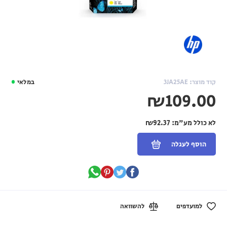
קוד מוצר: 3JA25AE
במלאי
₪109.00
לא כולל מע"מ:
₪92.37
הוסף לעגלה
למועדפים
להשוואה