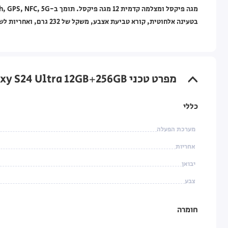
בטעינה אלחוטית, קורא טביעת אצבע, משקל של 232 גרם, ואחריות לשנה על ידי היבואן הרשמי.
מפרט טכני Samsung Galaxy S24 Ultra 12GB+256GB טיטניום ויולט
כללי
מערכת הפעלה
אחריות
יבואן
צבע
חומרה