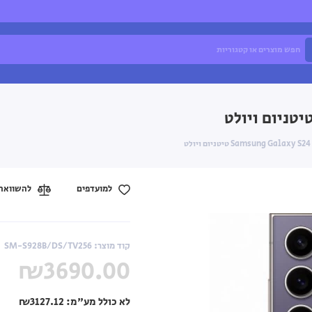
Samsung Gala טיטניום ויולט
למועדפים
להשוואה
קוד מוצר: SM-S928B/DS/TV256
₪3690.00
לא כולל מע"מ:
₪3127.12