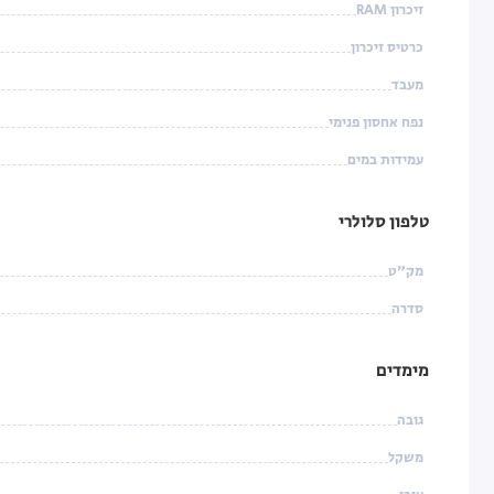
זיכרון RAM
כרטיס זיכרון
מעבד
נפח אחסון פנימי
עמידות במים
טלפון סלולרי
מק"ט
סדרה
מימדים
גובה
משקל