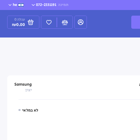
תמיכה
072-2331191
he
עגלה
0
₪0.00
Samsung
יצרן
לא במלאי