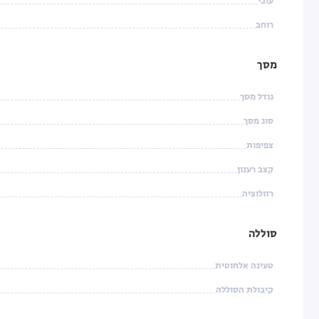
עובי
רוחב
מסך
גודל מסך
סוג מסך
צפיפות
קצב רענון
רזולוציה
סוללה
טעינה אלחוטית
קיבולת הסוללה