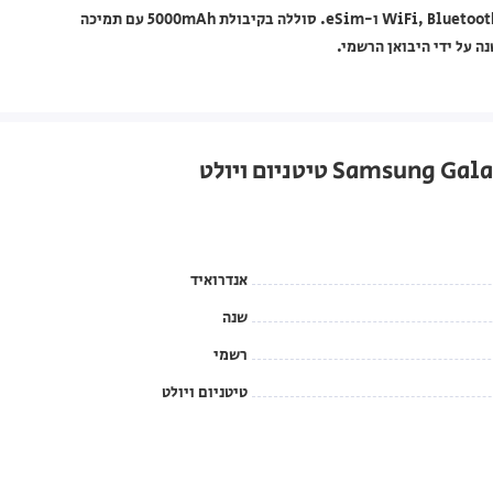
מגה פיקסל ומצלמה קדמית 12 מגה פיקסל. תומך ב-WiFi, Bluetooth, GPS, NFC, 5G ו-eSim. סוללה בקיבולת 5000mAh עם תמיכה
אנדרואיד
שנה
רשמי
טיטניום ויולט