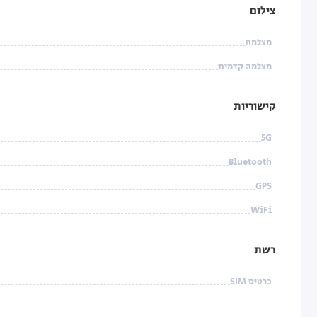
צילום
מצלמה
מצלמה קדמית
קישוריות
5G
Bluetooth
GPS
WiFi
רשת
כרטיס SIM