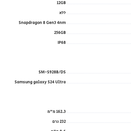
12GB
ללא
Snapdragon 8 Gen3 4nm
256GB
IP68
SM-S928B/DS
Samsung galaxy S24 Ultra
162.3 מ"מ
232 גרם