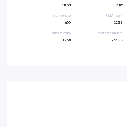
שנה
רשמי
זיכרון RAM
כרטיס זיכרון
12GB
ללא
נפח אחסון פנימי
עמידות במים
IP68
256GB