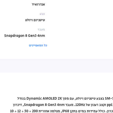
אנדרואיד
צבע
טיטניום ויולט
מעבד
Snapdragon 8 Gen3 4nm
כל המאפיינים
טלפון סלולרי Samsung מסדרת Galaxy S24 Ultra דגם SM-S928B/DS בצבע טיטניום ויולט, עם מסך Dynamic AMOLED 2X בגודל
6.8" וברזולוציה של 3120x1440 פיקסלים, צפיפות פיקסלים של 505 ppi וקצב רענון של 120Hz. מעבד Snapdragon 8 Gen3 4nm, זיכרון
RAM בנפח 12GB ואחסון פנימי בנפח 256GB ללא אפשרות להרחבת זיכרון. כולל עמידות במים בתקן IP68, מצלמה אחורית 200 + 50 + 12 + 10