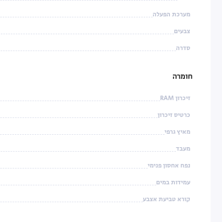
מערכת הפעלה
צבעים
סדרה
חומרה
זיכרון RAM
כרטיס זיכרון
מאיץ גרפי
מעבד
נפח אחסון פנימי
עמידות במים
קורא טביעת אצבע