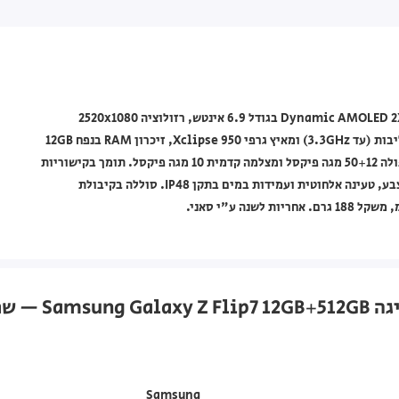
טלפון חכם Samsung מסדרת Galaxy Z Flip בצבע שחור, עם מסך Dynamic AMOLED 2X בגודל 6.9 אינטש, רזולוציה 2520x1080
פיקסלים וקצב רענון של 120Hz. מצויד במעבד Exynos 2500 עם 10 ליבות (עד 3.3GHz) ומאיץ גרפי Xclipse 950, זיכרון RAM בנפח 12GB
ואחסון פנימי של 512GB ללא אפשרות הרחבה. כולל מצלמה ראשית כפולה 50+12 מגה פיקסל ומצלמה קדמית 10 מגה פיקסל. תומך בקישוריות
5G, WiFi, NFC, ובתצורת Dual SIM עם eSIM. כולל קורא טביעת אצבע, טעינה אלחוטית ועמידות במים בתקן IP48. סוללה בקיבולת
Samsung