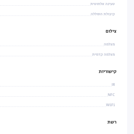
טעינה אלחוטית
קיבולת הסוללה
צילום
מצלמה
מצלמה קדמית
קישוריות
IR
NFC
WiFi
רשת