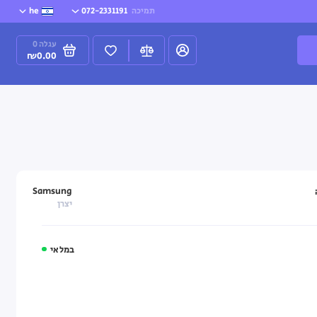
תמיכה
072-2331191
he
עגלה
0
₪0.00
Samsung
יצרן
במלאי