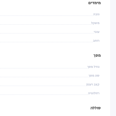
מימדים
גובה
משקל
עובי
רוחב
מסך
גודל מסך
סוג מסך
קצב רענון
רזולוציה
סוללה