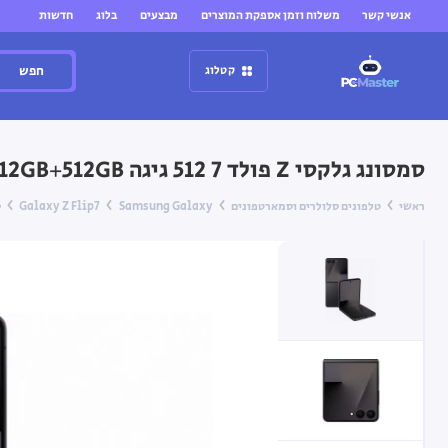
אנשי קשר
משלוח וזמן אספקת המוצרים
מבצעים
בלוג
חדשות
חפש
קטלוג
סמסונג גלקסי Z פולד 7 512 גיגה Samsung Galaxy Z Flip7 12GB+512GB — שחור
ראשי
טלפונים סלולרים וסמארטפונים
Samsung Galaxy
Galaxy Z Flip7
סמ