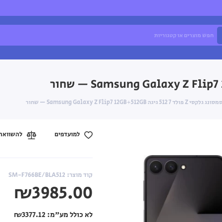
סונג גלקסי Z פולד 7 512 גיגה Samsung Galaxy Z Flip7 12GB+512GB — שחור
למועדפים
להשוואה
קוד מוצר: SM-F766BE/BLA512
₪3985.00
לא כולל מע"מ:
₪3377.12