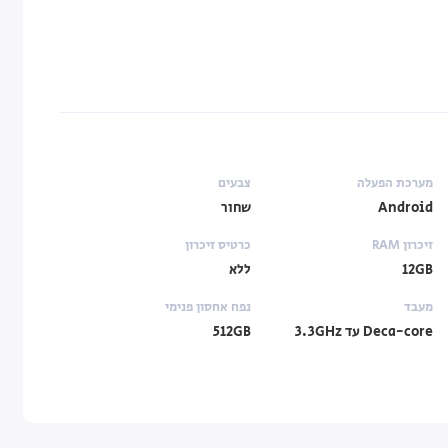
מערכת הפעלה
צבעים
Android
שחור
זיכרון RAM
כרטיס זיכרון
12GB
ללא
מעבד
נפח אחסון פנימי
Deca-core עד 3.3GHz
512GB