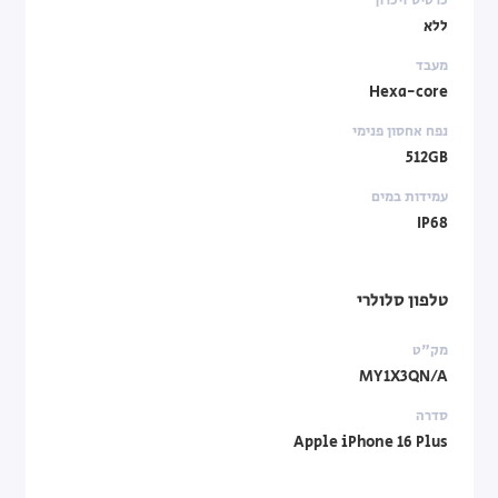
ללא
מעבד
Hexa-core
נפח אחסון פנימי
512GB
עמידות במים
IP68
טלפון סלולרי
מק"ט
MY1X3QN/A
סדרה
Apple iPhone 16 Plus