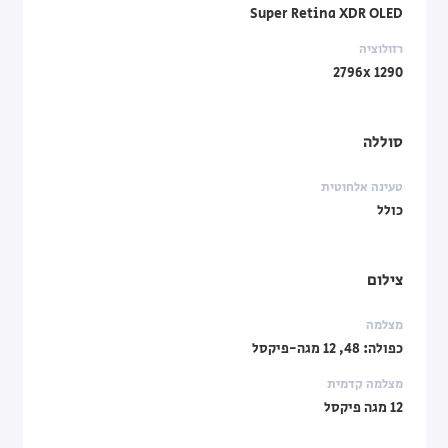
Super Retina XDR OLED
רזולוציה
1290 2796x
סוללה
טעינה אלחוטית
כולל
צילום
מצלמה
כפולה: 48, 12 מגה-פיקסל
מצלמה קדמית
12 מגה פיקסל