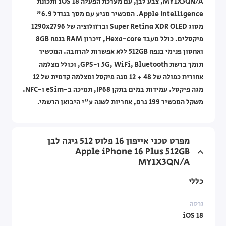
MY1X3QN/A, צבע לבן, עם מערכת הפעלה iOS 18 ותכונת
Apple Intelligence. המכשיר מגיע עם מסך בגודל 6.9"
מסוג Super Retina XDR OLED וברזולוציה של 1290x2796
פיקסלים. כולל מעבד Hexa-core, זיכרון RAM בנפח 8GB
ואחסון פנימי בנפח 512GB ללא אפשרות להרחבה. המכשיר
תומך ברשת 5G, WiFi, Bluetooth ו-GPS, וכולל מצלמה
אחורית כפולה של 48 + 12 מגה פיקסל ומצלמה קדמית של 12
מגה פיקסל. עמידות במים בתקן IP68, תמיכה ב-eSim ו-NFC.
משקל המכשיר 199 גרם, אחריות לשנה ע"י היבואן הרשמי.
מפרט טכני אייפון 16 פלוס 512 גיגה לבן
Apple iPhone 16 Plus 512GB
MY1X3QN/A
כללי
גרסה
iOS 18