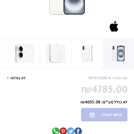
קוד מוצר: MY1X3QN/A
לא במלאי
₪4785.00
לא כולל מע"מ:
₪4055.08
הוסף לעגלה