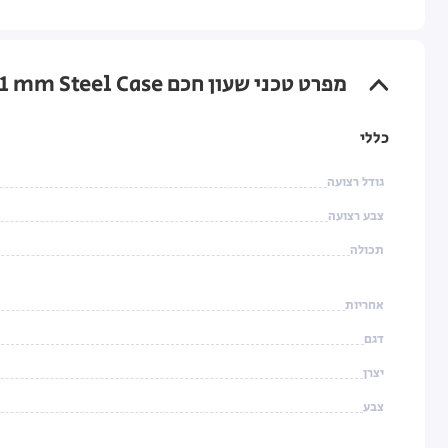
מפרט טכני שעון חכם Apple Watch Series-9 GPS + Cellular 41 mm Steel Case עם רצועה Midnight Sport Band בגודל S/M
כללי
גודל רצועה
צבע רצועה
תכולה
אחריות
דגם
יצרן
צבע