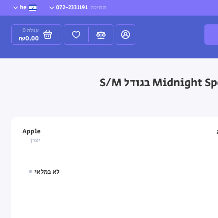
תמיכה
072-2331191
he
עגלה
0
₪0.00
Apple
יצרן
לא במלאי