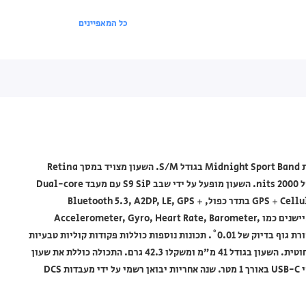
כל המאפיינים
שעון חכם Apple בצבע Graphite Stainless Steel Case עם רצועת Midnight Sport Band בגודל S/M. השעון מצויד במסך Retina
Always-On LTPO OLED עם זכוכית Ion-X מקדימה ובהירות שיא של 2000 nits. השעון מופעל על ידי שבב S9 SiP עם מעבד Dual-core
ומעבד גרפי PowerVR. הקישוריות כוללת GPS + Cellular, Wi-Fi 802.11 b/g/n בתדר כפול, Bluetooth 5.3, A2DP, LE, GPS +
Cellular, GLONASS, GALILEO, QZSS, BDS ו-NFC. השעון כולל חיישנים כמו Accelerometer, Gyro, Heart Rate, Barometer,
Always-on Altimeter, Compass, SpO2, VO2max, ומד טמפרטורת גוף בדיוק של 0.01˚. תכונות נוספות כוללות פקודות קוליות טבעיות
והכתבה (מצב דיבור), סוללת Li-Ion שאינה ניתנת להסרה וטעינה אלחוטית. השעון בגודל 41 מ"מ ומשקלו 42.3 גרם. התכולה כוללת את שעון
Apple, רצועת Apple Watch Sport Band, וכבל טעינה מהירה מגנטי USB-C באורך 1 מטר. שנה אחריות יבואן רשמי על ידי מעבדות DCS