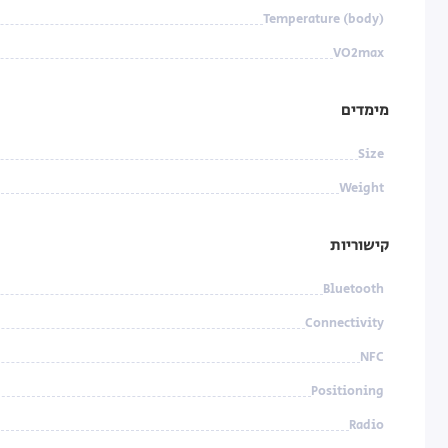
Temperature (body)
VO2max
מימדים
Size
Weight
קישוריות
Bluetooth
Connectivity
NFC
Positioning
Radio