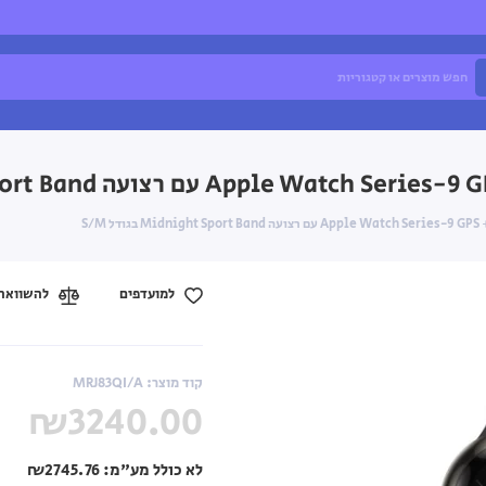
למועדפים
להשוואה
קוד מוצר: MRJ83QI/A
₪3240.00
לא כולל מע"מ:
₪2745.76