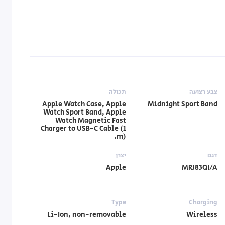
צבע רצועה
תכולה
Apple Watch Case, Apple
Midnight Sport Band
Watch Sport Band, Apple
Watch Magnetic Fast
Charger to USB-C Cable (1
m).
דגם
יצרן
Apple
MRJ83QI/A
Type
Charging
Li-Ion, non-removable
Wireless