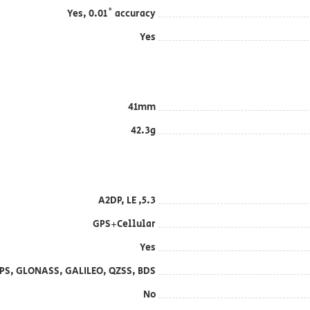
Yes, 0.01˚ accuracy
Yes
41mm
42.3g
5.3, A2DP, LE
GPS+Cellular
Yes
PS, GLONASS, GALILEO, QZSS, BDS
No