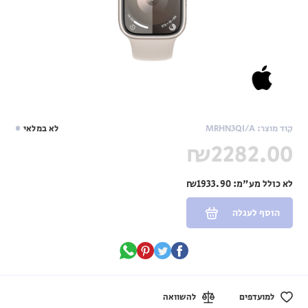
קוד מוצר: MRHN3QI/A
לא במלאי
₪2282.00
לא כולל מע"מ:
₪1933.90
הוסף לעגלה
למועדפים
להשוואה