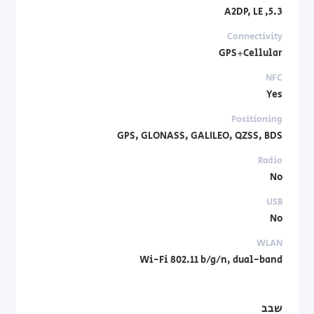
5.3, A2DP, LE
Connectivity
GPS+Cellular
NFC
Yes
Positioning
GPS, GLONASS, GALILEO, QZSS, BDS
Radio
No
USB
No
WLAN
Wi-Fi 802.11 b/g/n, dual-band
שבב