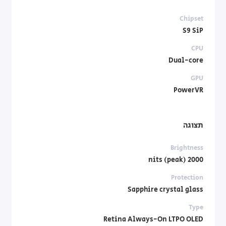
Chipset
S9 SiP
CPU
Dual-core
GPU
PowerVR
תצוגה
Brightness
2000 nits (peak)
Protection
Sapphire crystal glass
Type
Retina Always-On LTPO OLED