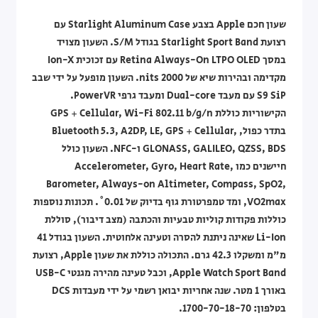
שעון חכם Apple בצבע Starlight Aluminum Case עם
רצועת Starlight Sport Band בגודל S/M. השעון מצויד
במסך Retina Always-On LTPO OLED עם זכוכית Ion-X
מקדימה ובהירות שיא של 2000 nits. השעון מופעל על ידי שבב
S9 SiP עם מעבד Dual-core ומעבד גרפי PowerVR.
הקישוריות כוללת GPS + Cellular, Wi-Fi 802.11 b/g/n
בתדר כפול, Bluetooth 5.3, A2DP, LE, GPS + Cellular,
GLONASS, GALILEO, QZSS, BDS ו-NFC. השעון כולל
חיישנים כמו Accelerometer, Gyro, Heart Rate,
Barometer, Always-on Altimeter, Compass, SpO2,
VO2max, ומד טמפרטורת גוף בדיוק של 0.01˚. תכונות נוספות
כוללות פקודות קוליות טבעיות והכתבה (מצב דיבור), סוללת
Li-Ion שאינה ניתנת להסרה וטעינה אלחוטית. השעון בגודל 41
מ"מ ומשקלו 42.3 גרם. התכולה כוללת את שעון Apple, רצועת
Apple Watch Sport Band, וכבל טעינה מהירה מגנטי USB-C
באורך 1 מטר. שנה אחריות יבואן רשמי על ידי מעבדות DCS
בטלפון: 1700-70-18-70.