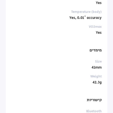
Yes
Temperature (body)
Yes, 0.01˚ accuracy
VO2max
Yes
מימדים
Size
41mm
Weight
42.3g
קישוריות
Bluetooth