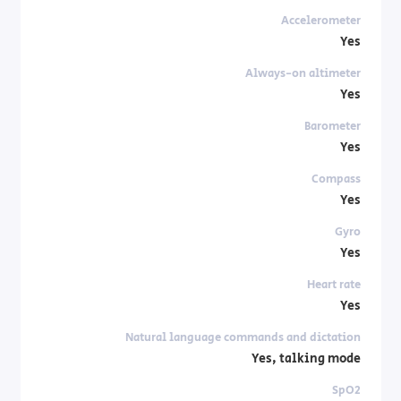
Accelerometer
Yes
Always-on altimeter
Yes
Barometer
Yes
Compass
Yes
Gyro
Yes
Heart rate
Yes
Natural language commands and dictation
Yes, talking mode
SpO2