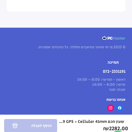
© 2025 פי סי מסטר מחשבים וסלולר. כל הזכויות שמורות.
תמיכה
072-2331191
ראשון - חמישי: 8:00 – 19:00
שישי: 8:00 – 14:00
שבת: סגור
אנחנו ברשת
שעון חכם Apple Watch Series-9 GPS + Cellular 41mm עם רצועה Starlight Sport Band בגודל S/M
הוסף לעגלה
₪2282.00