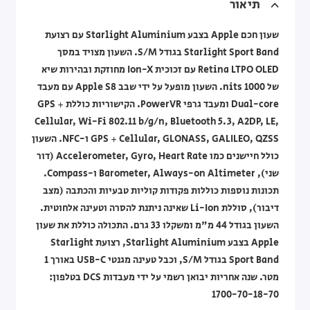
תיאור
שעון חכם Apple בצבע Starlight Aluminium עם רצועת
Starlight Sport Band בגודל S/M. השעון מצויד במסך
Retina LTPO OLED עם זכוכית Ion-X מחוזקת ובהירות שיא
של 1000 nits. השעון מופעל על ידי שבב Apple S8 עם מעבד
Dual-core ומעבד גרפי PowerVR. הקישוריות כוללת GPS +
Cellular, Wi-Fi 802.11 b/g/n, Bluetooth 5.3, A2DP, LE,
GPS + Cellular, GLONASS, GALILEO, QZSS ו-NFC. השעון
כולל חיישנים כמו Accelerometer, Gyro, Heart Rate (דור
שני), Barometer, Always-on Altimeter ו-Compass.
תכונות נוספות כוללות פקודות קוליות טבעיות והכתבה (מצב
דיבור), סוללת Li-Ion שאינה ניתנת להסרה וטעינה אלחוטית.
השעון בגודל 44 מ"מ ומשקלו 33 גרם. התכולה כוללת את שעון
Apple בצבע Starlight Aluminium, רצועת Starlight
Sport Band בגודל S/M, וכבל טעינה מגנטי USB-C באורך 1
מטר. שנה אחריות יבואן רשמי על ידי מעבדות DCS בטלפון:
1700-70-18-70