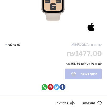
קוד מוצר: MRGU3QI/A
לא במלאי
₪1477.00
לא כולל מע"מ:
₪1251.69
הוסף לעגלה
למועדפים
להשוואה