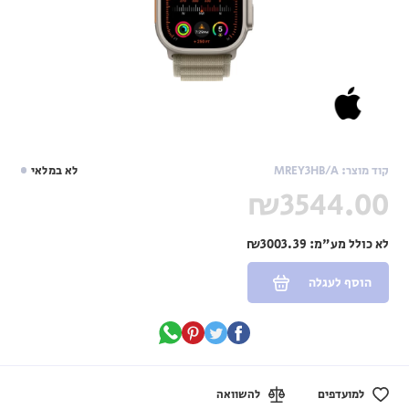
קוד מוצר: MREY3HB/A
לא במלאי
₪3544.00
לא כולל מע"מ:
₪3003.39
הוסף לעגלה
למועדפים
להשוואה