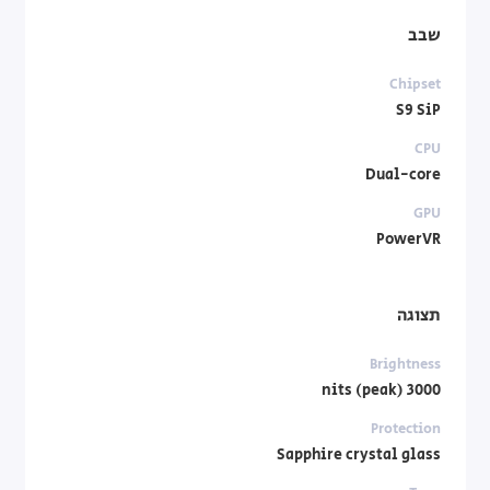
שבב
Chipset
S9 SiP
CPU
Dual-core
GPU
PowerVR
תצוגה
Brightness
3000 nits (peak)
Protection
Sapphire crystal glass