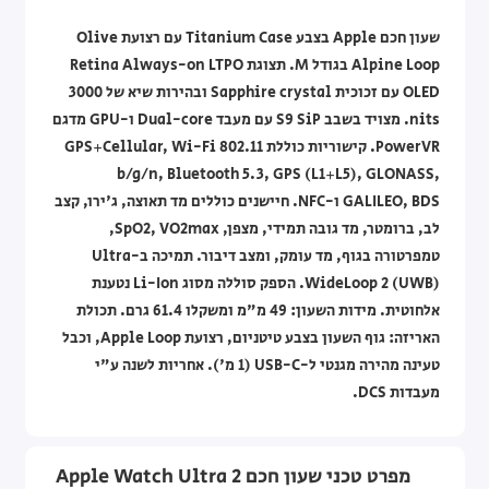
שעון חכם Apple בצבע Titanium Case עם רצועת Olive
Alpine Loop בגודל M. תצוגת Retina Always-on LTPO
OLED עם זכוכית Sapphire crystal ובהירות שיא של 3000
nits. מצויד בשבב S9 SiP עם מעבד Dual-core ו-GPU מדגם
PowerVR. קישוריות כוללת GPS+Cellular, Wi-Fi 802.11
b/g/n, Bluetooth 5.3, GPS (L1+L5), GLONASS,
GALILEO, BDS ו-NFC. חיישנים כוללים מד תאוצה, ג'ירו, קצב
לב, ברומטר, מד גובה תמידי, מצפן, SpO2, VO2max,
טמפרטורה בגוף, מד עומק, ומצב דיבור. תמיכה ב-Ultra
WideLoop 2 (UWB). הספק סוללה מסוג Li-Ion נטענת
אלחוטית. מידות השעון: 49 מ"מ ומשקלו 61.4 גרם. תכולת
האריזה: גוף השעון בצבע טיטניום, רצועת Apple Loop, וכבל
טעינה מהירה מגנטי ל-USB-C (1 מ'). אחריות לשנה ע"י
מעבדות DCS.
מפרט טכני שעון חכם Apple Watch Ultra 2