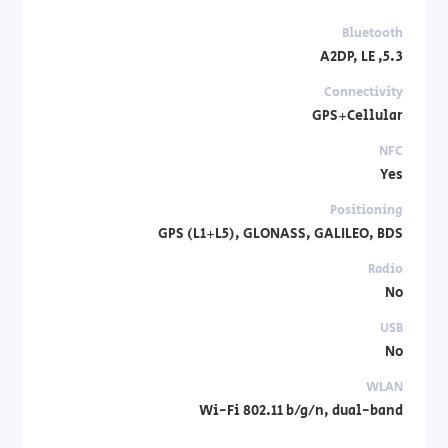
Bluetooth
5.3, A2DP, LE
Connectivity
GPS+Cellular
NFC
Yes
Positioning
GPS (L1+L5), GLONASS, GALILEO, BDS
Radio
No
USB
No
WLAN
Wi-Fi 802.11 b/g/n, dual-band