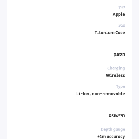
יצרן
Apple
צבע
Titanium Case
הספק
Charging
Wireless
Type
Li-Ion, non-removable
חיישנים
Depth gauge
±1m accuracy