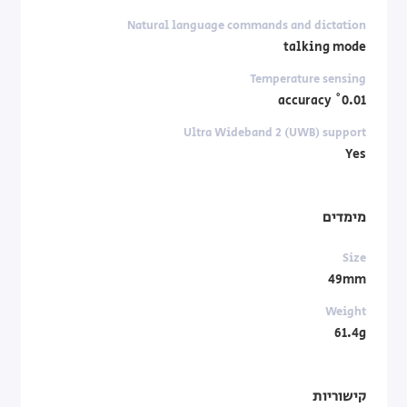
Natural language commands and dictation
talking mode
Temperature sensing
0.01˚ accuracy
Ultra Wideband 2 (UWB) support
Yes
מימדים
Size
49mm
Weight
61.4g
קישוריות