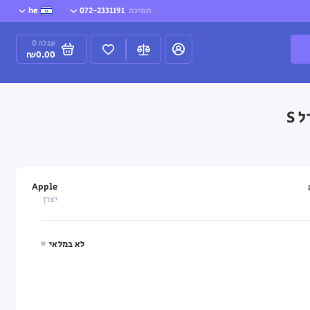
תמיכה
072-2331191
he
עגלה
0
₪0.00
Apple
יצרן
לא במלאי