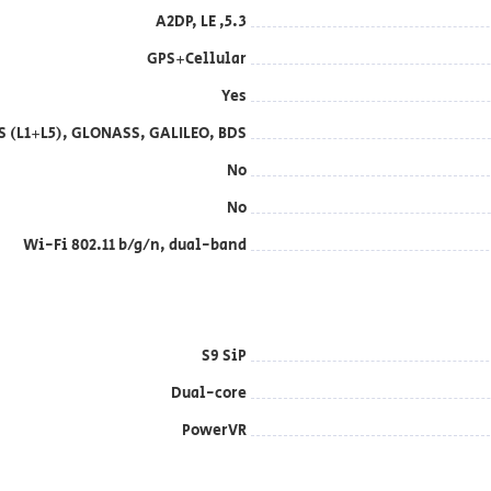
5.3, A2DP, LE
GPS+Cellular
Yes
S (L1+L5), GLONASS, GALILEO, BDS
No
No
Wi-Fi 802.11 b/g/n, dual-band
S9 SiP
Dual-core
PowerVR