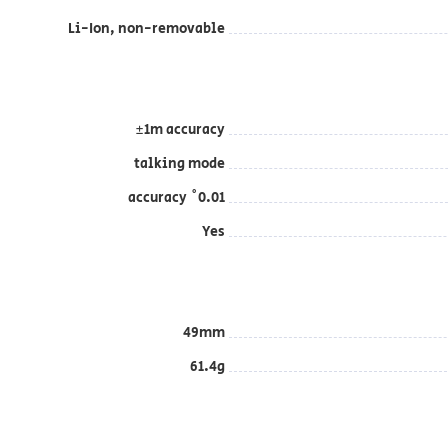
Li-Ion, non-removable
±1m accuracy
talking mode
0.01˚ accuracy
Yes
49mm
61.4g