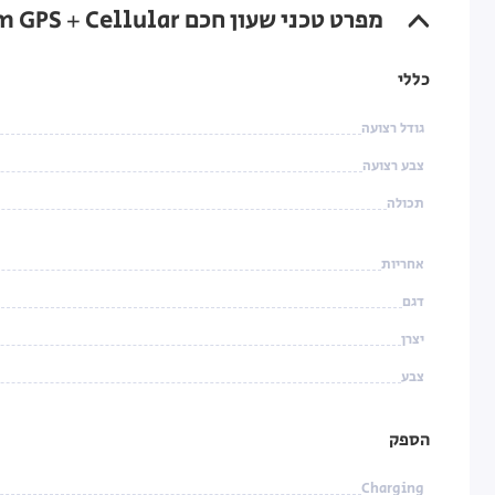
מפרט טכני שעון חכם Apple Watch Ultra 2 49mm GPS + Cellular עם רצועה Blue Alpine Loop בגודל S
כללי
גודל רצועה
צבע רצועה
תכולה
אחריות
דגם
יצרן
צבע
הספק
Charging