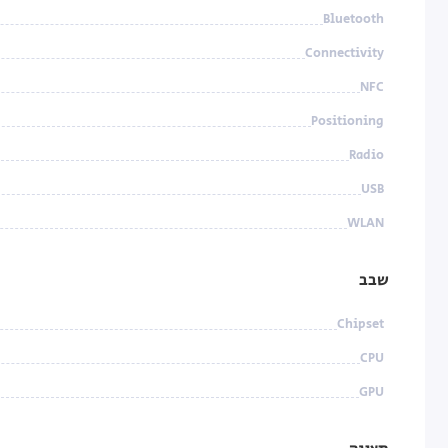
Bluetooth
Connectivity
NFC
Positioning
Radio
USB
WLAN
שבב
Chipset
CPU
GPU