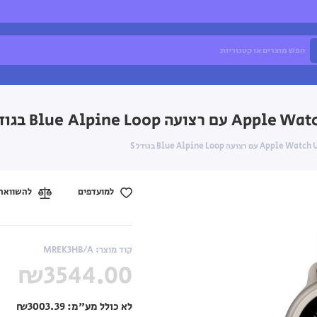
למועדפים
להשוואה
קוד מוצר: MREK3HB/A
₪3544.00
לא כולל מע"מ:
₪3003.39