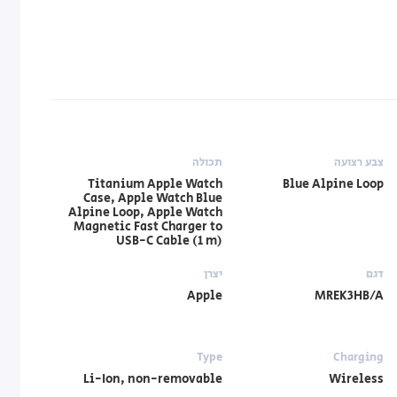
צבע רצועה
תכולה
Titanium Apple Watch
Blue Alpine Loop
Case, Apple Watch Blue
Alpine Loop, Apple Watch
Magnetic Fast Charger to
USB-C Cable (1 m)
דגם
יצרן
Apple
MREK3HB/A
Type
Charging
Li-Ion, non-removable
Wireless