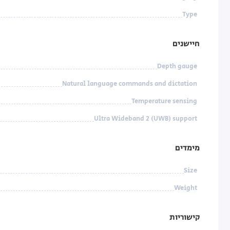
Type
חיישנים
Depth gauge
Natural language commands and dictation
Temperature sensing
Ultra Wideband 2 (UWB) support
מימדים
Size
Weight
קישוריות