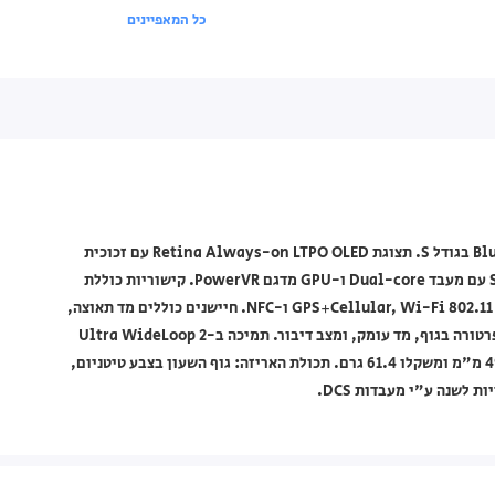
כל המאפיינים
שעון חכם Apple בצבע Titanium Case עם רצועת Blue Alpine Loop בגודל S. תצוגת Retina Always-on LTPO OLED עם זכוכית
Sapphire crystal ובהירות שיא של 3000 nits. מצויד בשבב S9 SiP עם מעבד Dual-core ו-GPU מדגם PowerVR. קישוריות כוללת
GPS+Cellular, Wi-Fi 802.11 b/g/n, Bluetooth 5.3, GPS (L1+L5), GLONASS, GALILEO, BDS ו-NFC. חיישנים כוללים מד תאוצה,
ג'ירו, קצב לב, ברומטר, מד גובה תמידי, מצפן, SpO2, VO2max, טמפרטורה בגוף, מד עומק, ומצב דיבור. תמיכה ב-Ultra WideLoop 2
(UWB). הספק סוללה מסוג Li-Ion נטענת אלחוטית. מידות השעון: 49 מ"מ ומשקלו 61.4 גרם. תכולת האריזה: גוף השעון בצבע טיטניום,