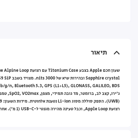
תיאור
רצועת Apple Loop, וכבל טעינה מהירה מגנטי ל-USB-C (1 מ'). אחריות לשנה ע"י מעבדות DCS.