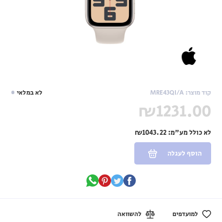
קוד מוצר: MRE43QI/A
לא במלאי
₪1231.00
לא כולל מע"מ:
₪1043.22
הוסף לעגלה
למועדפים
להשוואה