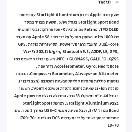
תיאור
שעון חכם Apple בצבע Starlight Aluminium עם רצועת
Starlight Sport Band בגודל S/M. השעון מצויד במסך
Retina LTPO OLED עם זכוכית Ion-X מחוזקת ובהירות שיא
של 1000 nits. השעון מופעל על ידי שבב Apple S8 עם מעבד
Dual-core ומעבד גרפי PowerVR. הקישוריות כוללת GPS,
Wi-Fi 802.11 b/g/n, Bluetooth 5.3, A2DP, LE, GPS,
GLONASS, GALILEO, QZSS ו-NFC. השעון כולל חיישנים כמו
Accelerometer, Gyro, Heart Rate (דור שני),
Barometer, Always-on Altimeter ו-Compass. תכונות
נוספות כוללות פקודות קוליות טבעיות והכתבה (מצב דיבור),
סוללת Li-Ion שאינה ניתנת להסרה וטעינה אלחוטית. השעון
בגודל 44 מ"מ ומשקלו 33 גרם. התכולה כוללת את שעון Apple
בצבע Starlight Aluminium, רצועת Starlight Sport
Band בגודל S/M, וכבל טעינה מגנטי USB-C באורך 1 מטר. שנה
אחריות יבואן רשמי על ידי מעבדות DCS בטלפון: 1700-70-
18-70