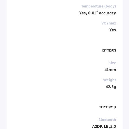
Temperature (body)
Yes, 0.01˚ accuracy
VO2max
Yes
מימדים
Size
41mm
Weight
42.3g
קישוריות
Bluetooth
5.3, A2DP, LE