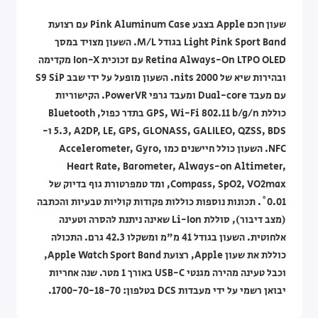
שעון חכם Apple בצבע Pink Aluminum Case עם רצועת
Light Pink Sport Band בגודל M/L. השעון מצויד במסך
Retina Always-On LTPO OLED עם זכוכית Ion-X מקדימה
ובהירות שיא של 2000 nits. השעון מופעל על ידי שבב S9 SiP
עם מעבד Dual-core ומעבד גרפי PowerVR. הקישוריות
כוללת GPS, Wi-Fi 802.11 b/g/n בתדר כפול, Bluetooth
5.3, A2DP, LE, GPS, GLONASS, GALILEO, QZSS, BDS ו-
NFC. השעון כולל חיישנים כמו Accelerometer, Gyro,
Heart Rate, Barometer, Always-on Altimeter,
Compass, SpO2, VO2max, ומד טמפרטורת גוף בדיוק של
0.01˚. תכונות נוספות כוללות פקודות קוליות טבעיות והכתבה
(מצב דיבור), סוללת Li-Ion שאינה ניתנת להסרה וטעינה
אלחוטית. השעון בגודל 41 מ"מ ומשקלו 42.3 גרם. התכולה
כוללת את שעון Apple, רצועת Apple Watch Sport Band,
וכבל טעינה מהירה מגנטי USB-C באורך 1 מטר. שנה אחריות
יבואן רשמי על ידי מעבדות DCS בטלפון: 1700-70-18-70.