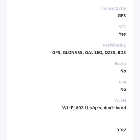
Connectivity
GPS
NFC
Yes
Positioning
GPS, GLONASS, GALILEO, QZSS, BDS
Radio
No
USB
No
WLAN
Wi-Fi 802.11 b/g/n, dual-band
שבב