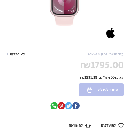
קוד מוצר: MR943QI/A
לא במלאי
₪1795.00
לא כולל מע"מ:
₪1521.19
הוסף לעגלה
למועדפים
להשוואה