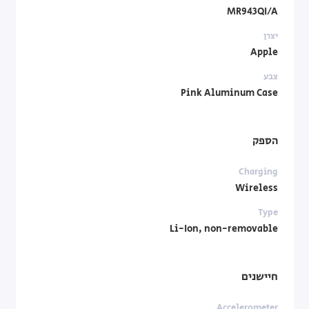
MR943QI/A
יצרן
Apple
צבע
Pink Aluminum Case
הספק
Charging
Wireless
Type
Li-Ion, non-removable
חיישנים
Accelerometer