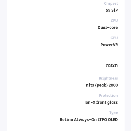
Chipset
S9 SiP
CPU
Dual-core
GPU
PowerVR
תצוגה
Brightness
2000 nits (peak)
Protection
Ion-X front glass
Type
Retina Always-On LTPO OLED