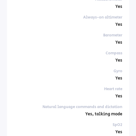
Yes
Always-on altimeter
Yes
Barometer
Yes
Compass
Yes
Gyro
Yes
Heart rate
Yes
Natural language commands and dictation
Yes, talking mode
SpO2
Yes