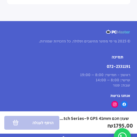
© 2025 פי סי מסטר מחשבים וסלולר. כל הזכויות שמורות.
תמיכה
072-2331191
ראשון - חמישי: 8:00 – 19:00
שישי: 8:00 – 14:00
שבת: סגור
אנחנו ברשת
שעון חכם Apple Watch Series-9 GPS 41mm עם רצועה Light Pink Sport Band בגודל M/L
הוסף לעגלה
₪1795.00