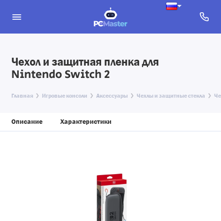
Чехол и защитная пленка для
Nintendo Switch 2
Главная
Игровые консоли
Аксессуары
Чехлы и защитные стекла
Че
Описание
Характеристики