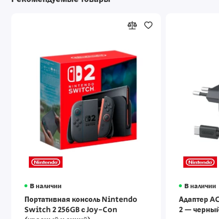
В наличии
В наличии
Портативная консоль Nintendo
Адаптер AC
Switch 2 256GB с Joy-Con
2 — черны