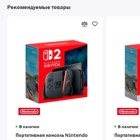
Рекомендуемые товары
В наличии
В наличии
Портативная консоль Nintendo
Портативна