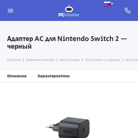
Адаптер AC для Nintendo Switch 2 —
черный
Главная
Игровые консоли
Аксессуары
Подставки и зарядки
Адапте
Описание
Характеристики