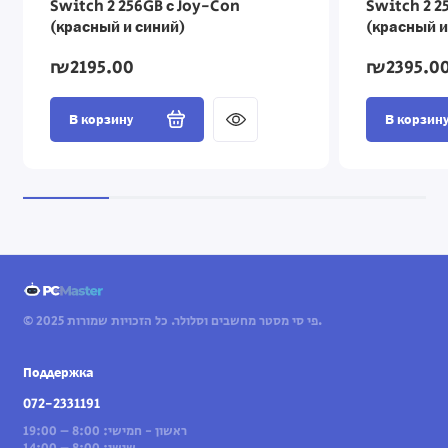
Switch 2 256GB с Joy-Con
Switch 2 2
(красный и синий)
(красный и
Kart World
₪2195.00
₪2395.0
В корзину
В корзин
© 2025 פי סי מסטר מחשבים וסלולר. כל הזכויות שמורות.
Поддержка
072-2331191
ראשון - חמישי: 8:00 – 19:00