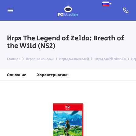
Игра The Legend of Zelda: Breath of
the Wild (NS2)
Главная
Игровые консоли
Игры для консолей
Игры для Nintendo
Иг
Описание
Характеристики