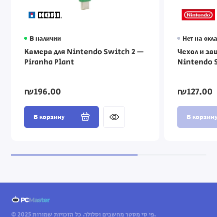
В наличии
Нет на скл
Камера для Nintendo Switch 2 —
Чехол и за
Piranha Plant
Nintendo 
₪196.00
₪127.00
В корзину
В корзин
© 2025 פי סי מסטר מחשבים וסלולר. כל הזכויות שמורות.