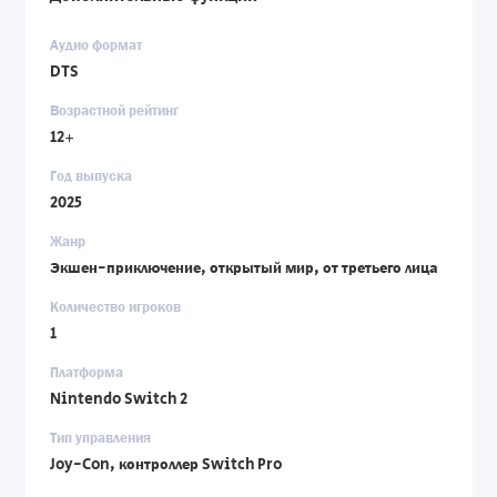
Аудио формат
DTS
Возрастной рейтинг
12+
Год выпуска
2025
Жанр
Экшен-приключение, открытый мир, от третьего лица
Количество игроков
1
Платформа
Nintendo Switch 2
Тип управления
Joy-Con, контроллер Switch Pro