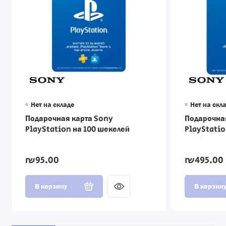
Нет на складе
Нет на скл
Подарочная карта Sony
Подарочна
PlayStation на 100 шекелей
PlayStatio
₪95.00
₪495.00
В корзину
В корзин