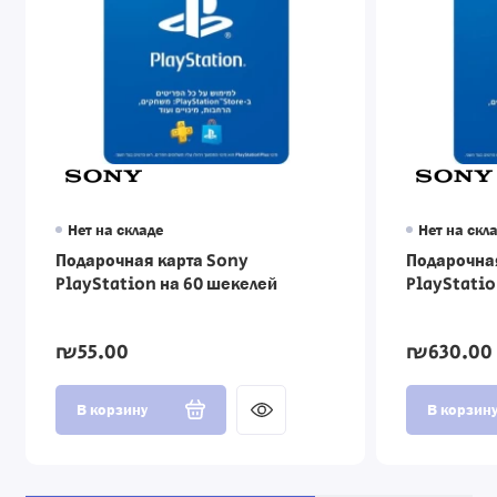
Нет на складе
Нет на скл
Подарочная карта Sony
Подарочна
PlayStation на 60 шекелей
PlayStatio
₪55.00
₪630.00
В корзину
В корзин