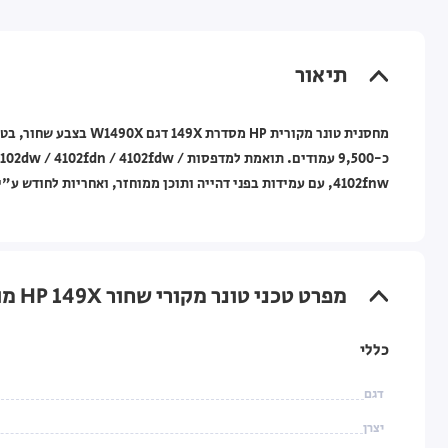
תיאור
כ-9,500 עמודים. תואמת למדפסות 4102fdw
4102fnw, עם עמידות בפני דהייה ותוכן ממוחזר, ואחריות לחודש ע"י HP.
מפרט טכני טונר מקורי שחור HP 149X מוגדל למדפסות HP LaserJet Pro
כללי
דגם
יצרן