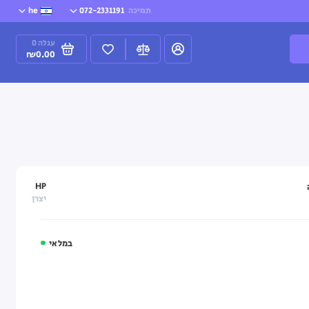
תמיכה
072-2331191
he
עגלה
0
₪0.00
HP
יצרן
במלאי