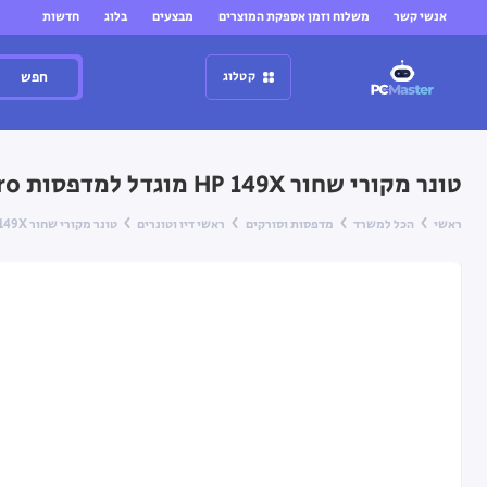
אנשי קשר
משלוח וזמן אספקת המוצרים
מבצעים
בלוג
חדשות
חפש
קטלוג
טונר מקורי שחור HP 149X מוגדל למדפסות HP LaserJet Pro
ראשי
הכל למשרד
מדפסות וסורקים
ראשי דיו וטונרים
טונר מקורי שחור HP 149X מוגדל למדפסות HP LaserJet Pro