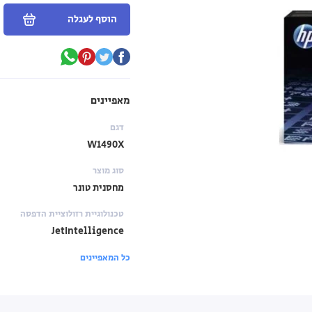
הוסף לעגלה
מאפיינים
דגם
W1490X
סוג מוצר
מחסנית טונר
טכנולוגיית רזולוציית הדפסה
JetIntelligence
כל המאפיינים