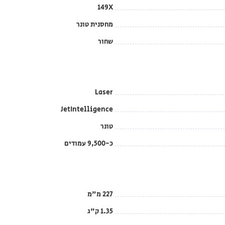
149X
מחסנית טונר
שחור
Laser
JetIntelligence
טונר
כ-9,500 עמודים
227 מ"מ
1.35 ק"ג