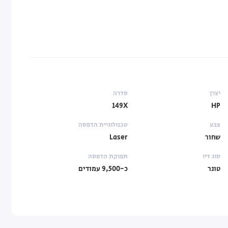
יצרן
סדרה
149X
HP
צבע
טכנולוגיית הדפסה
שחור
Laser
סוג דיו
תפוקת הדפסה
טונר
כ-9,500 עמודים