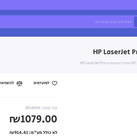
למועדפים
להשוואה
קוד מוצר: W1490X
₪1079.00
לא כולל מע"מ:
₪914.41