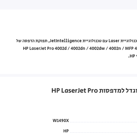
מחסנית טונר מקורית HP מסדרת 149X דגם W1490X בצבע שחור, בטכנולוגיית Laser עם טכנולוגיית JetIntelligence, תפוקת הדפסה של
HP LaserJet Pro 4002d / 4002dn / 4002dw / 4002n / MFP 4102dw / 4102fdn /  /
W1490X
HP