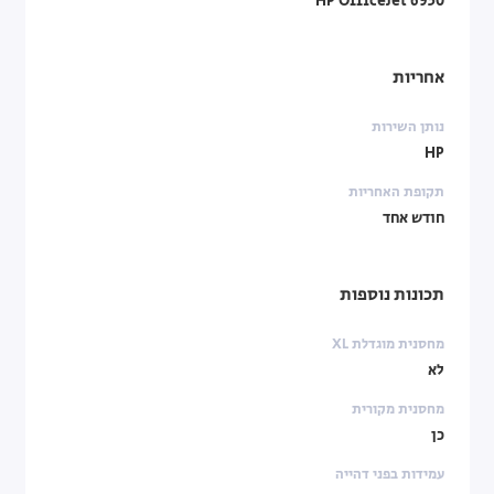
HP OfficeJet 6950
אחריות
נותן השירות
HP
תקופת האחריות
חודש אחד
תכונות נוספות
מחסנית מוגדלת XL
לא
מחסנית מקורית
כן
עמידות בפני דהייה