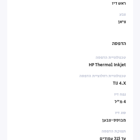
ראש דיו
צבע
ציאן
הדפסה
טכנולוגיית הדפסה
HP Thermal Inkjet
טכנולוגיית רזולוציית הדפסה
TIJ 4.X
נפח דיו
4 מ"ל
סוג דיו
מבוסס-צבען
תפוקת הדפסה
עד 315 עמודים