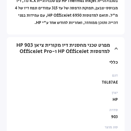
בטכנולוגיית HP Thermal Inkjet עם טכנולוגיית TIJ 4.X, דיו
מבוסס-צבען, תפוקת הדפסה של עד 315 עמודים ונפח דיו של 4
מ"ל. תואם למדפסות HP OfficeJet 6950, עם עמידות בפני
דהייה ותוכן ממוחזר, ואחריות לחודש אחד ע"י HP.
מפרט טכני מחסנית דיו מקורית ציאן HP 903
למדפסות HP OfficeJet ו-OfficeJet Pro
כללי
דגם
T6L87AE
יצרן
HP
סדרה
903
סוג מוצר