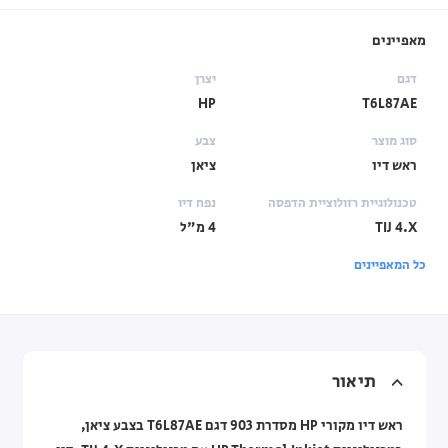
מאפיינים
דגם
יצרן
HP
T6L87AE
סוג מוצר
צבע
ראש דיו
ציאן
טכנולוגיית רזולוציית הדפסה
נפח דיו
TIJ 4.X
4 מ"ל
כל המאפיינים
תיאור
ראש דיו מקורי HP מסדרת 903 דגם T6L87AE בצבע ציאן,