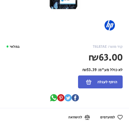
קוד מוצר: T6L87AE
במלאי
₪63.00
לא כולל מע"מ:
₪53.39
הוסף לעגלה
למועדפים
להשוואה