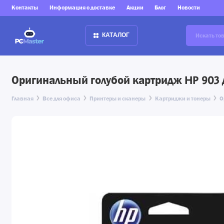
Контакты
Информация о доставке
Акции
Блог
Новости
КАТАЛОГ
Оригинальный голубой картридж HP 903 д
Главная
Все для офиса
Принтеры и сканеры
Картриджи и тонеры
О