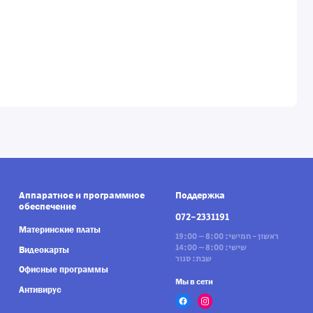
Аппаратное и программное
Поддержка
обеспечение
072-2331191
Материнские платы
ראשון - חמישי: 8:00 – 19:00
שישי: 8:00 – 14:00
Видеокарты
שבת: סגור
Офисные программы
Мы в сети
Антивирус