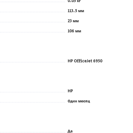
0.05 кг
113.5 мм
23 мм
106 мм
HP OfficeJet 6950
HP
Один месяц
Да