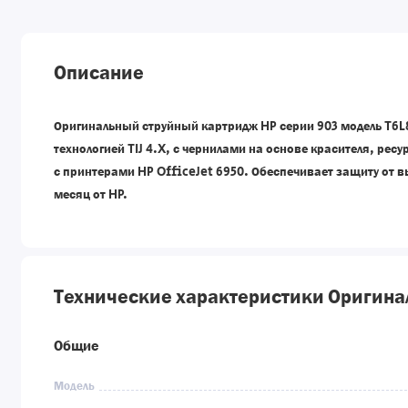
Описание
Оригинальный струйный картридж HP серии 903 модель T6L87
технологией TIJ 4.X, с чернилами на основе красителя, рес
с принтерами HP OfficeJet 6950. Обеспечивает защиту от 
месяц от HP.
Технические характеристики Оригиналь
Общие
Модель