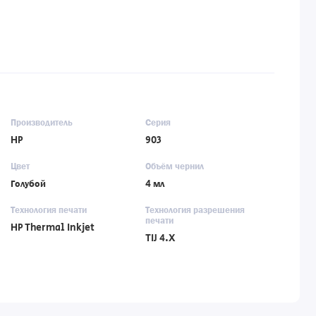
Производитель
Серия
HP
903
Цвет
Объём чернил
Голубой
4 мл
Технология печати
Технология разрешения
печати
HP Thermal Inkjet
TIJ 4.X