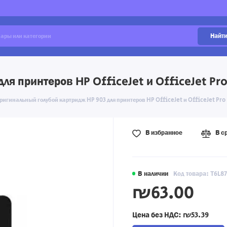
Найт
ля принтеров HP OfficeJet и OfficeJet Pr
ригинальный голубой картридж HP 903 для принтеров HP OfficeJet и OfficeJet Pro
В избранное
В с
В наличии
Код товара: T6L8
₪63.00
Цена без НДС:
₪53.39