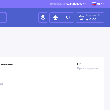
Поддержка
072-2331191
ru
Корзина
0
и
₪0.00
o
HP
равнение
Производитель
7AE