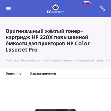
Оригинальный жёлтый тонер-
картридж HP 220X повышенной
ёмкости для принтеров HP Color
LaserJet Pro
Главная
Все для офиса
Принтеры и сканеры
Картриджи и тонеры
О
Описание
Характеристики