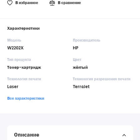
В избранное
В сравнение
Характеристики
Модель
Производитель
W2202X
HP
Тип продукта
Цвет
Тонер-картридж
жёлтый
Технология печати
Технология разрешения печати
Laser
TerraJet
Все характеристики
Описание