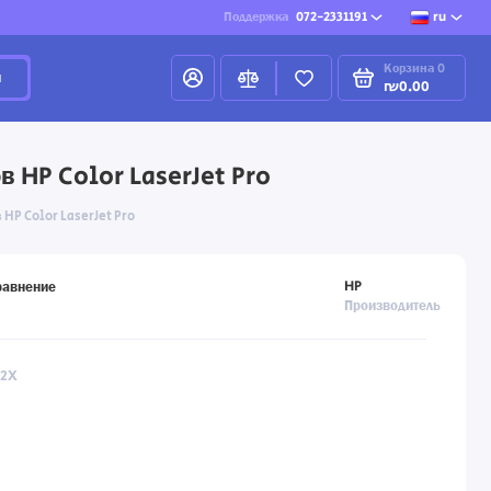
Поддержка
072-2331191
ru
Корзина
0
и
₪0.00
 HP Color LaserJet Pro
HP Color LaserJet Pro
HP
равнение
Производитель
92X