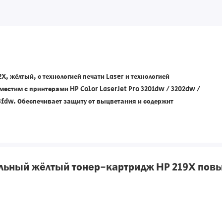
, жёлтый, с технологией печати Laser и технологией
вместим с принтерами HP Color LaserJet Pro 3201dw / 3202dw /
8fdw. Обеспечивает защиту от выцветания и содержит
льный жёлтый тонер-картридж HP 219X пов