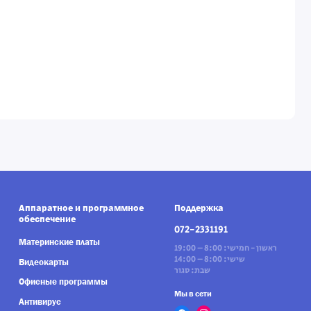
Аппаратное и программное
Поддержка
обеспечение
072-2331191
Материнские платы
ראשון - חמישי: 8:00 – 19:00
שישי: 8:00 – 14:00
Видеокарты
שבת: סגור
Офисные программы
Мы в сети
Антивирус