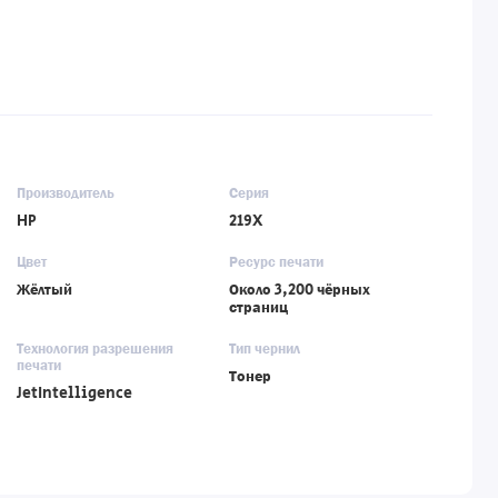
Производитель
Серия
HP
219X
Цвет
Ресурс печати
Жёлтый
Около 3,200 чёрных
страниц
Технология разрешения
Тип чернил
печати
Тонер
JetIntelligence