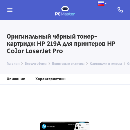
Оригинальный чёрный тонер-
картридж HP 219A для принтеров HP
Color LaserJet Pro
Главная
Все для офиса
Принтеры и сканеры
Картриджи и тонеры
О
Описание
Характеристики