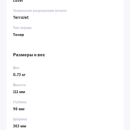
Laser
Технология разрешения печати
TerraJet
Тип чернил
Тонер
Размеры и вес
Вес
0.73 кг
Высота
111 мм
Глубина
96 мм
Ширина
363 мм