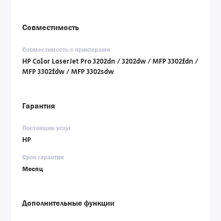
Совместимость
Совместимость с принтерами
HP Color LaserJet Pro 3202dn / 3202dw / MFP 3302fdn /
MFP 3302fdw / MFP 3302sdw
Гарантия
Поставщик услуг
HP
Срок гарантии
Месяц
Дополнительные функции