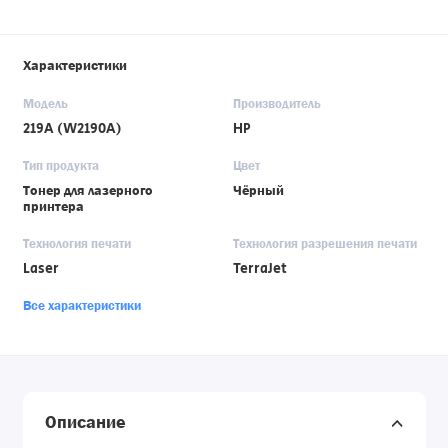
Характеристики
Модель
Производитель
219A (W2190A)
HP
Тип продукта
Цвет
Тонер для лазерного
Чёрный
принтера
Технология печати
Технология разрешения печати
Laser
TerraJet
Все характеристики
Описание