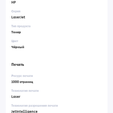
HP
Серия
LaserJet
Тип продукта
Тонер
Цвет
Чёрный
Печать
Ресурс печати
1000 страниц
Технология печати
Laser
Технология разрешения печати
JetIntelligence