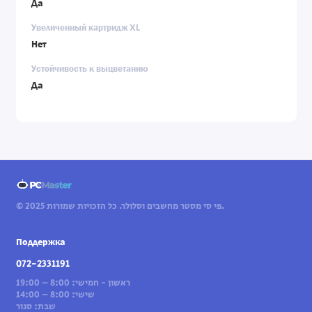
Да
Увеличенный картридж XL
Нет
Устойчивость к выцветанию
Да
© 2025 פי סי מסטר מחשבים וסלולר. כל הזכויות שמורות.
Поддержка
072-2331191
ראשון - חמישי: 8:00 – 19:00
שישי: 8:00 – 14:00
שבת: סגור