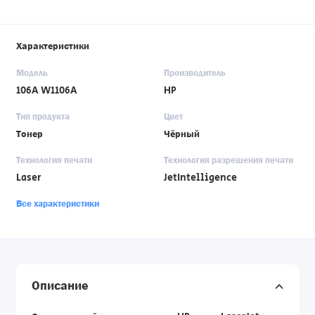
Характеристики
Модель
Производитель
106A W1106A
HP
Тип продукта
Цвет
Тонер
Чёрный
Технология печати
Технология разрешения печати
Laser
JetIntelligence
Все характеристики
Описание