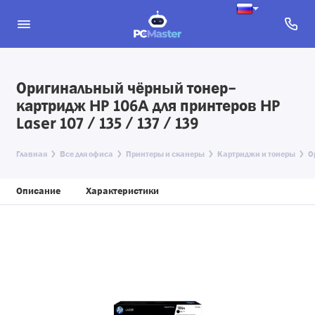
Оригинальный чёрный тонер-
картридж HP 106A для принтеров HP
Laser 107 / 135 / 137 / 139
Главная
Все для офиса
Принтеры и сканеры
Картриджи и тонеры
О
Описание
Характеристики