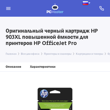
Оригинальный черный картридж HP
903XL повышенной ёмкости для
принтеров HP OfficeJet Pro
Главная
Все для офиса
Принтеры и сканеры
Картриджи и тонеры
О
Описание
Характеристики