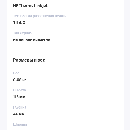
HP Thermal Inkjet
Технология разрешения печати
TIJ 4.X
Тип чернил
На основе пигмента
Размеры и вес
Вес
0.08 кг
Высота
115 мм
Глубина
44 мм
Ширина