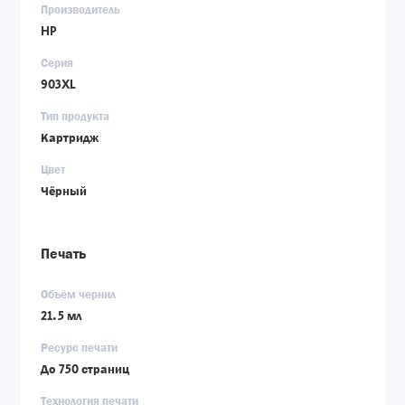
Производитель
HP
Серия
903XL
Тип продукта
Картридж
Цвет
Чёрный
Печать
Объём чернил
21.5 мл
Ресурс печати
До 750 страниц
Технология печати