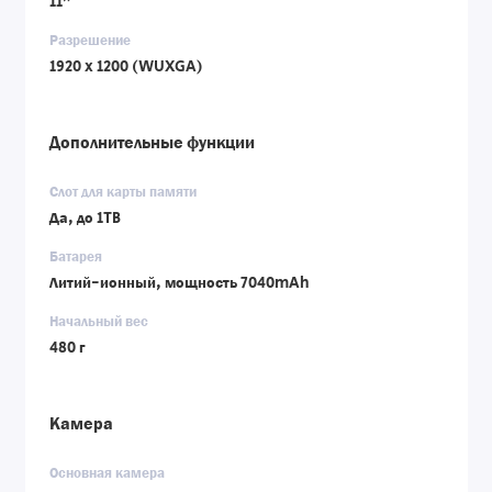
11"
Разрешение
1920 x 1200 (WUXGA)
Дополнительные функции
Слот для карты памяти
Да, до 1TB
Батарея
Литий-ионный, мощность 7040mAh
Начальный вес
480 г
Камера
Основная камера