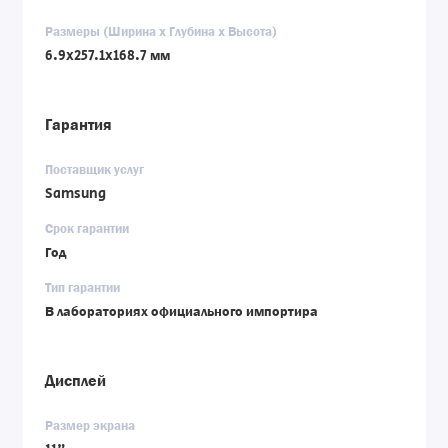
Размеры (Ширина x Глубина x Высота)
6.9x257.1x168.7 мм
Гарантия
Поставщик услуг
Samsung
Срок гарантии
Год
Тип гарантии
В лабораториях официального импортира
Дисплей
Размер экрана