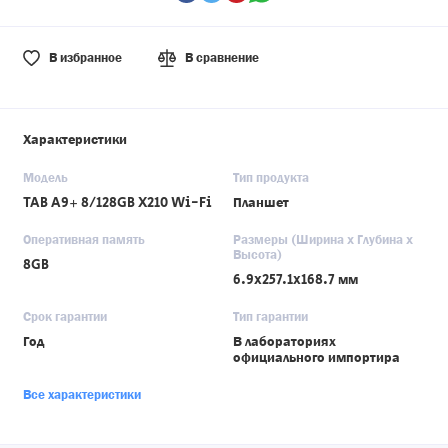
В избранное
В сравнение
Характеристики
Модель
Тип продукта
TAB A9+ 8/128GB X210 Wi-Fi
Планшет
Оперативная память
Размеры (Ширина x Глубина x
Высота)
8GB
6.9x257.1x168.7 мм
Срок гарантии
Тип гарантии
Год
В лабораториях
официального импортира
Все характеристики