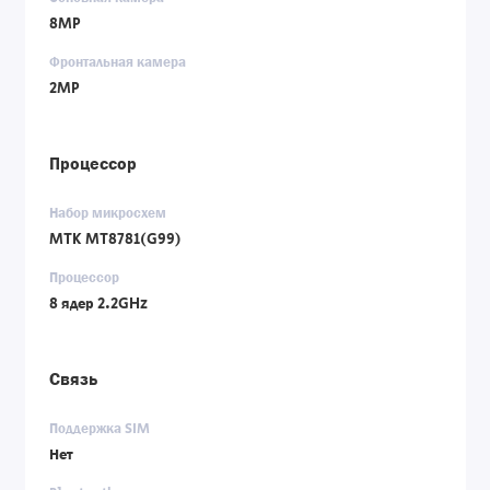
8MP
Фронтальная камера
2MP
Процессор
Набор микросхем
MTK MT8781(G99)
Процессор
8 ядер 2.2GHz
Связь
Поддержка SIM
Нет