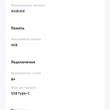
Операционная система
Android
Память
Оперативная память
4GB
Подключения
Аудиоразъем 3.5 мм
Да
Порт для зарядки
USB Type-C