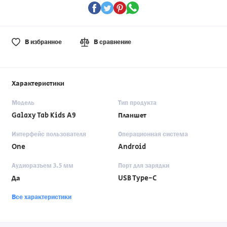
В избранное
В сравнение
Характеристики
Модель
Тип продукта
Galaxy Tab Kids A9
Планшет
Интерфейс пользователя
Операционная система
One
Android
Аудиоразъем 3.5 мм
Порт для зарядки
Да
USB Type-C
Все характеристики