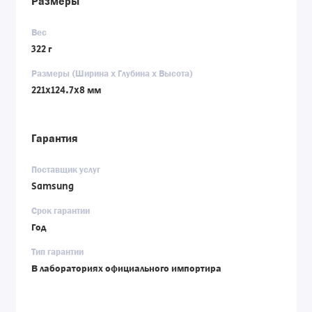
Размеры
Вес
322 г
Размеры (Ширина x Глубина x Высота)
221x124.7x8 мм
Гарантия
Поставщик услуг
Samsung
Срок гарантии
Год
Тип гарантии
В лабораториях официального импортира