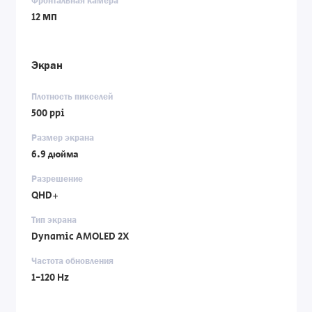
Фронтальная камера
12 МП
Экран
Плотность пикселей
500 ppi
Размер экрана
6.9 дюйма
Разрешение
QHD+
Тип экрана
Dynamic AMOLED 2X
Частота обновления
1-120 Hz