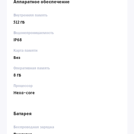
Аппаратное обеспечение
Внутренняя память
512 ГБ
Водонепроницаемость
IP68
Карта памяти
Без
Оперативная память
8 ГБ
Процессор
Hexa-core
Батарея
Беспроводная зарядка