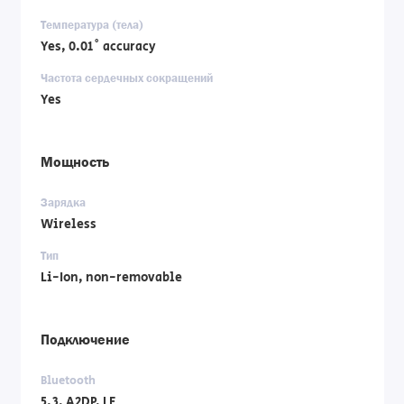
Температура (тела)
Yes, 0.01˚ accuracy
Частота сердечных сокращений
Yes
Мощность
Зарядка
Wireless
Тип
Li-Ion, non-removable
Подключение
Bluetooth
5.3, A2DP, LE