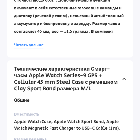
с точностью до 0,01˚. Дополнительные функции
включают в себя естественные голосовые команды и
диктовку (речевой режим), несъемный литий-ионный
аккумулятор и беспроводную зарядку. Размер часов
составляет 45 мм, вес — 51,5 грамма. В комплект
входят Apple Watch, спортивный ремешок Apple
Читать дальше
Watch и магнитный кабель быстрой зарядки USB-C
длиной 1 метр. Официальная гарантию импортера от
DCS Laboratories по телефону: 1700-70-18-70.
Технические характеристики Смарт-
часы Apple Watch Series-9 GPS +
Cellular 45 mm Steel Case с ремешком
Clay Sport Band размера M/L
Общие
Вместимость
Apple Watch Case, Apple Watch Sport Band, Apple
Watch Magnetic Fast Charger to USB-C Cable (1 m).
Размер ремешка