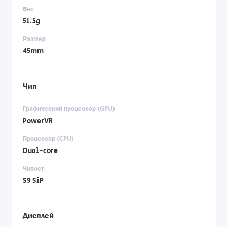
Вес
51.5g
Размер
45mm
Чип
Графический процессор (GPU)
PowerVR
Процессор (CPU)
Dual-core
Чипсет
S9 SiP
Дисплей