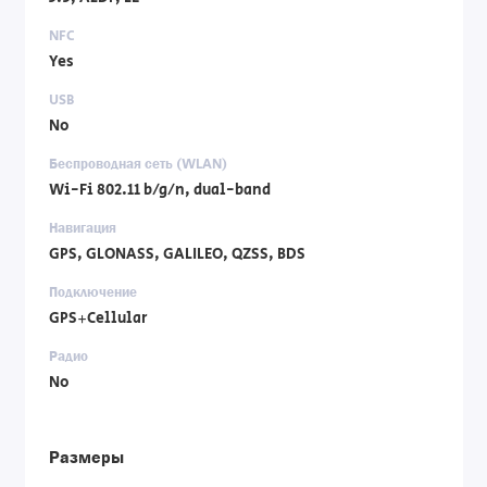
NFC
Yes
USB
No
Беспроводная сеть (WLAN)
Wi-Fi 802.11 b/g/n, dual-band
Навигация
GPS, GLONASS, GALILEO, QZSS, BDS
Подключение
GPS+Cellular
Радио
No
Размеры