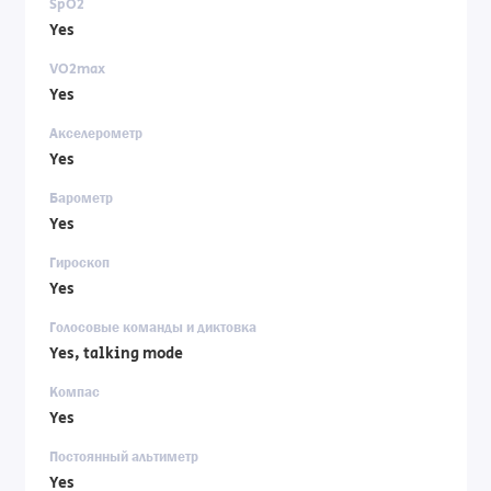
SpO2
Yes
VO2max
Yes
Акселерометр
Yes
Барометр
Yes
Гироскоп
Yes
Голосовые команды и диктовка
Yes, talking mode
Компас
Yes
Постоянный альтиметр
Yes