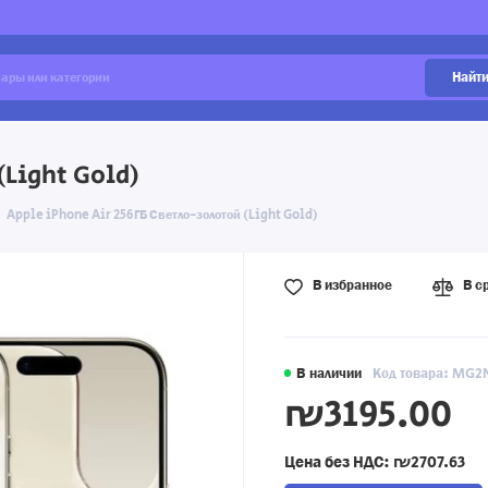
Найт
(Light Gold)
Apple iPhone Air 256ГБ Светло-золотой (Light Gold)
В избранное
В с
В наличии
Код товара: MG
₪3195.00
Цена без НДС:
₪2707.63