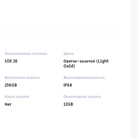
Операционная система
Цвета
iOS 26
Светло-золотой (Light
Gold)
Внутренняя память
Водонепроницаемость
256GB
IP68
Карта памяти
Оперативная память
Нет
12GB