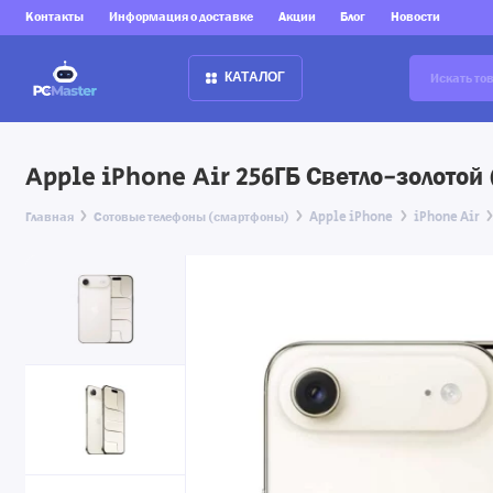
Контакты
Информация о доставке
Акции
Блог
Новости
КАТАЛОГ
Apple iPhone Air 256ГБ Светло-золотой 
Главная
Сотовые телефоны (смартфоны)
Apple iPhone
iPhone Air