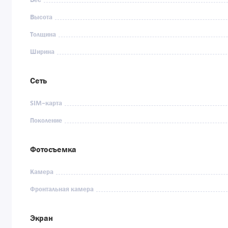
Вес
Высота
Толщина
Ширина
Сеть
SIM-карта
Поколение
Фотосъемка
Камера
Фронтальная камера
Экран