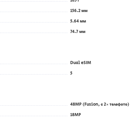
165 г
156.2 мм
5.64 мм
74.7 мм
Dual eSIM
5
48MP (Fusion, с 2× телефото)
18MP