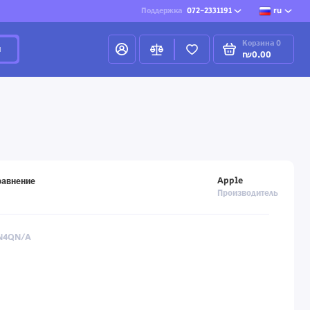
Поддержка
072-2331191
ru
Корзина
0
и
₪0.00
Apple
равнение
Производитель
2N4QN/A