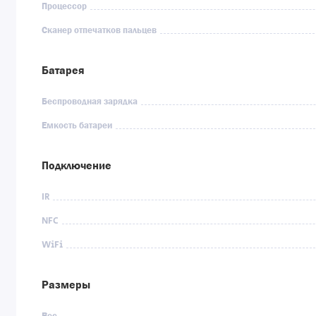
Процессор
Сканер отпечатков пальцев
Батарея
Беспроводная зарядка
Емкость батареи
Подключение
IR
NFC
WiFi
Размеры