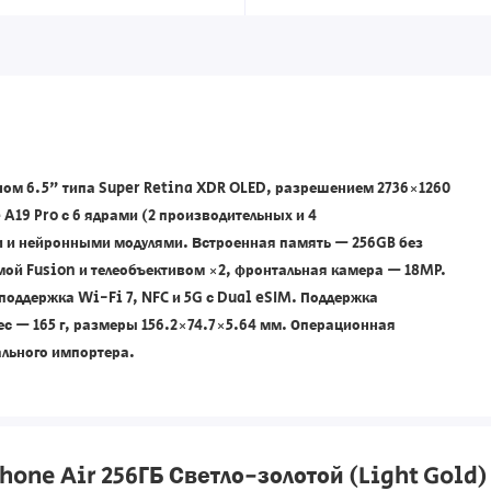
аном 6.5" типа Super Retina XDR OLED, разрешением 2736×1260
A19 Pro с 6 ядрами (2 производительных и 4
и и нейронными модулями. Встроенная память — 256GB без
ой Fusion и телеобъективом ×2, фронтальная камера — 18MP.
 поддержка Wi-Fi 7, NFC и 5G с Dual eSIM. Поддержка
 — 165 г, размеры ‎156.2×74.7×5.64 мм. Операционная
ального импортера.
hone Air 256ГБ Светло-золотой (Light Gold)