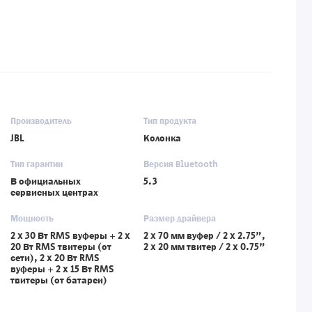
Производитель
Тип продукта
JBL
Колонка
Тип гарантии
Версия Bluetooth
В официальных
5.3
сервисных центрах
Мощность
Размер драйвера
2 x 30 Вт RMS вуферы + 2 x
2 x 70 мм вуфер / 2 x 2.75",
20 Вт RMS твитеры (от
2 x 20 мм твитер / 2 x 0.75"
сети), 2 x 20 Вт RMS
вуферы + 2 x 15 Вт RMS
твитеры (от батареи)