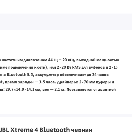
 с частотным диапазоном 44 Гц – 20 кГц, выходной мощностью
име подключения к сети), или 2×20 Вт RMS для вуферов и 2×15
на Bluetooth 5.3, аккумулятор обеспечивает до 24 часов
st, время зарядки — 3.5 часа. Драйверы: 2×70 мм вуферы и
 29.7×14.9×14.1 см, вес — 2.1 кг. Поставляется с гарантией
.
JBL Xtreme 4 Bluetooth черная