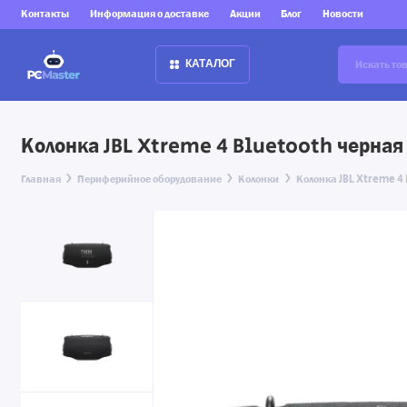
Контакты
Информация о доставке
Акции
Блог
Новости
КАТАЛОГ
Колонка JBL Xtreme 4 Bluetooth черная
Главная
Периферийное оборудование
Колонки
Колонка JBL Xtreme 4