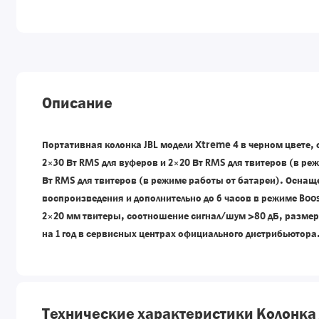
Описание
Портативная колонка JBL модели Xtreme 4 в черном цвете,
2×30 Вт RMS для вуферов и 2×20 Вт RMS для твитеров (в реж
Вт RMS для твитеров (в режиме работы от батареи). Оснаще
воспроизведения и дополнительно до 6 часов в режиме Boo
2×20 мм твитеры, соотношение сигнал/шум >80 дБ, размеры:
на 1 год в сервисных центрах официального дистрибьютора
Технические характеристики Колонка 