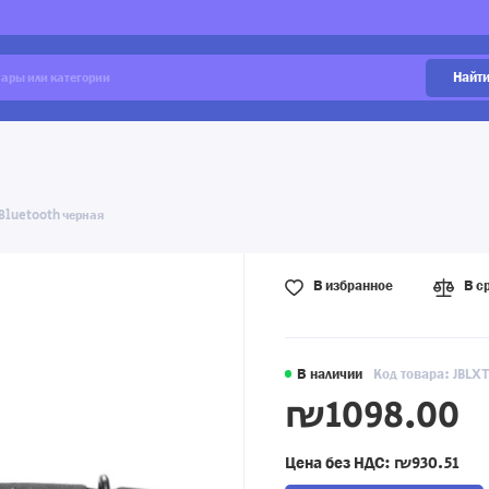
Найт
 Bluetooth черная
В избранное
В с
В наличии
Код товара: JBL
₪1098.00
Цена без НДС:
₪930.51