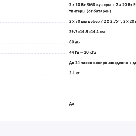
2 x 30 Вт RMS вуферы + 2 x 20 Вт 
твитеры (от батареи)
2 x 70 мм вуфер / 2 x 2.75", 2 x 20
29.7×14.9×14.1 см
80 дБ
44 Гц – 20 кГц
До 24 часов воспроизведения + до
2.1 кг
Да