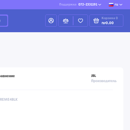
Поддержка
072-2331191
ru
Корзина
0
и
₪0.00
JBL
равнение
Производитель
XTREME4BLK