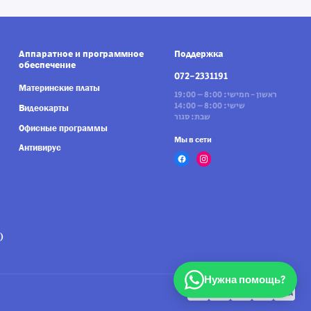
Аппаратное и программное
Поддержка
обеспечение
072-2331191
Материнские платы
ראשון - חמישי: 8:00 – 19:00
שישי: 8:00 – 14:00
Видеокарты
שבת: סגור
Офисные программы
Мы в сети
Антивирус
)
Нужна помощь?