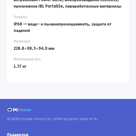
встроенный Power Bank, воспроизведение Lossless,
приложение JBL Portable, переработанные материалы
Защита
IP68 — водо- и пыленепроницаемость, защита от
падений
Размеры
228.8×98.5×94.0 мм
Начальный вес
1.37 кг
© 2025 פי סי מסטר מחשבים וסלולר. כל הזכויות שמורות.
Поддержка