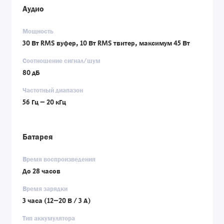
Аудио
Мощность
30 Вт RMS вуфер, 10 Вт RMS твитер, максимум 45 Вт
Соотношение сигнал/шум
80 дБ
Частотный диапазон
56 Гц – 20 кГц
Батарея
Время воспроизведения
До 28 часов
Время зарядки
3 часа (12–20 В / 3 А)
Тип аккумулятора